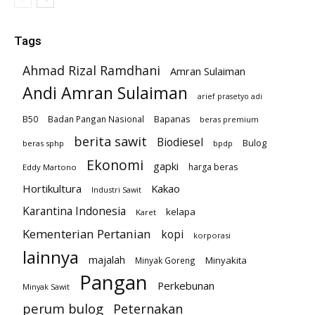
Tags
Ahmad Rizal Ramdhani
Amran Sulaiman
Andi Amran Sulaiman
arief prasetyo adi
B50
Badan Pangan Nasional
Bapanas
beras premium
berita sawit
Biodiesel
Bulog
beras sphp
bpdp
Ekonomi
gapki
harga beras
Eddy Martono
Hortikultura
Kakao
Industri Sawit
Karantina Indonesia
kelapa
Karet
Kementerian Pertanian
kopi
korporasi
lainnya
majalah
Minyakita
Minyak Goreng
Pangan
Perkebunan
Minyak Sawit
perum bulog
Peternakan