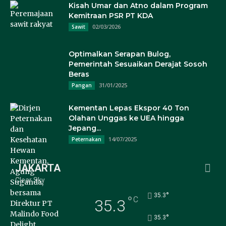
Kisah Umar dan Atno dalam Program
Kemitraan PSR PT KDA
02/03/2026
Sawit
Optimalkan Serapan Bulog,
Pemerintah Sesuaikan Derajat Sosoh
Beras
31/01/2025
Pangan
Kementan Lepas Ekspor 40 Ton
Olahan Unggas ke UEA hingga
Jepang...
14/07/2025
Peternakan
JAKARTA
Clear Sky
°
35.3
°
C
35.3
°
35.3