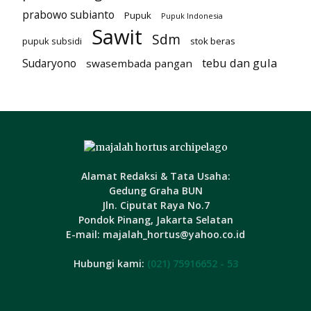
prabowo subianto
Pupuk
Pupuk Indonesia
Sawit
Sdm
pupuk subsidi
stok beras
tebu dan gula
Sudaryono
swasembada pangan
Alamat Redaksi & Tata Usaha:
Gedung Graha BUN
Jln. Ciputat Raya No.7
Pondok Pinang, Jakarta Selatan
E-mail: majalah_hortus@yahoo.co.id
Hubungi kami:
(021) 75916652 - 53