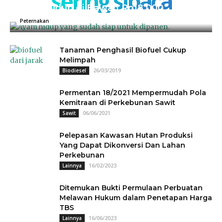
sering sibaca
Ayam Hidup di Bawah Rp18.000
04/07/2025
0
Peternakan
Tanaman Penghasil Biofuel Cukup
Melimpah
26/03/2019
Biodiesel
Permentan 18/2021 Mempermudah Pola
Kemitraan di Perkebunan Sawit
06/06/2021
Sawit
Pelepasan Kawasan Hutan Produksi
Yang Dapat Dikonversi Dan Lahan
Perkebunan
16/02/2023
Lainnya
Ditemukan Bukti Permulaan Perbuatan
Melawan Hukum dalam Penetapan Harga
TBS
16/06/2023
Lainnya