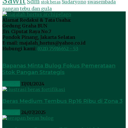
Sawit
Sdm
Sudaryono
swasembada
stok beras
tebu dan gula
pangan
Alamat Redaksi & Tata Usaha:
Gedung Graha BUN
Jln. Ciputat Raya No.7
Pondok Pinang, Jakarta Selatan
E-mail: majalah_hortus@yahoo.co.id
Hubungi kami:
(021) 75916652 - 53
Bapanas Minta Bulog Fokus Pemerataan
Stok Pangan Strategis
Pangan
17/01/2024
Beras Medium Tembus Rp16 Ribu di Zona 3
Pangan
24/07/2025