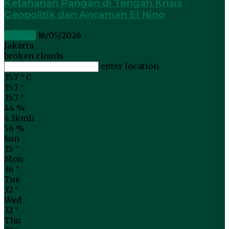
Ketahanan Pangan di Tengah Krisis
Geopolitik dan Ancaman El Nino
Pangan
16/05/2026
Jakarta
broken clouds
enter location
35.7
°
C
35.7
°
35.7
°
44 %
4.1kmh
56 %
Sun
35
°
Mon
36
°
Tue
32
°
Wed
32
°
Thu