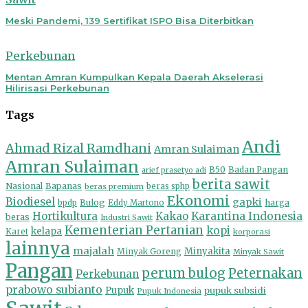
Meski Pandemi, 139 Sertifikat ISPO Bisa Diterbitkan
Perkebunan
Mentan Amran Kumpulkan Kepala Daerah Akselerasi
Hilirisasi Perkebunan
Tags
Andi
Ahmad Rizal Ramdhani
Amran Sulaiman
Amran Sulaiman
B50
Badan Pangan
arief prasetyo adi
berita sawit
Nasional
Bapanas
beras premium
beras sphp
Ekonomi
Biodiesel
gapki
Bulog
harga
bpdp
Eddy Martono
Hortikultura
Kakao
Karantina Indonesia
beras
Industri Sawit
Kementerian Pertanian
kopi
kelapa
Karet
korporasi
lainnya
majalah
Minyakita
Minyak Goreng
Minyak Sawit
Pangan
perum bulog
Peternakan
Perkebunan
prabowo subianto
Pupuk
pupuk subsidi
Pupuk Indonesia