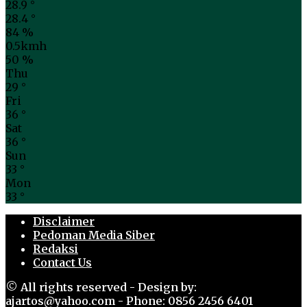
28.9
°
28.4
°
84 %
0.5kmh
50 %
Thu
29
°
Fri
36
°
Sat
36
°
Sun
33
°
Mon
33
°
Disclaimer
Pedoman Media Siber
Redaksi
Contact Us
© All rights reserved - Design by:
ajartos@yahoo.com - Phone: 0856 2456 6401