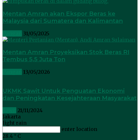
Mentan Amran akan Ekspor Beras ke
Malaysia dari Sumatera dan Kalimantan
Pangan
31/05/2025
Mentan Amran Proyeksikan Stok Beras RI
Tembus 5,5 Juta Ton
Pangan
13/05/2026
UKMK Sawit Untuk Penguatan Ekonomi
dan Peningkatan Kesejahteraan Masyarakat
Sawit
21/11/2024
Jakarta
light rain
enter location
28.4
°
C