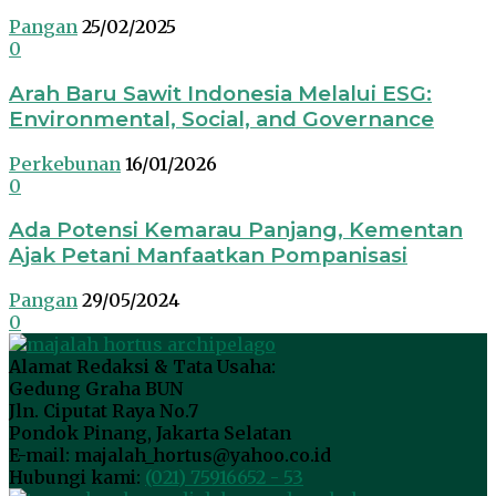
Pangan
25/02/2025
0
Arah Baru Sawit Indonesia Melalui ESG:
Environmental, Social, and Governance
Perkebunan
16/01/2026
0
Ada Potensi Kemarau Panjang, Kementan
Ajak Petani Manfaatkan Pompanisasi
Pangan
29/05/2024
0
Alamat Redaksi & Tata Usaha:
Gedung Graha BUN
Jln. Ciputat Raya No.7
Pondok Pinang, Jakarta Selatan
E-mail: majalah_hortus@yahoo.co.id
Hubungi kami:
(021) 75916652 - 53