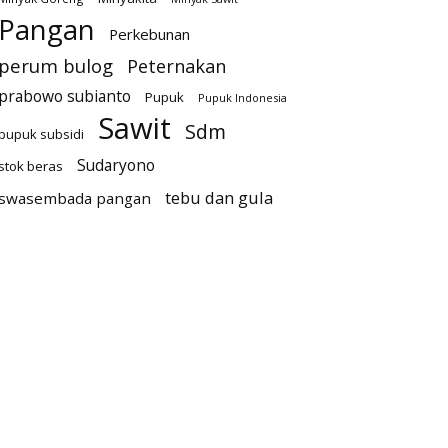
Pangan
Perkebunan
perum bulog
Peternakan
prabowo subianto
Pupuk
Pupuk Indonesia
Sawit
Sdm
pupuk subsidi
Sudaryono
stok beras
tebu dan gula
swasembada pangan