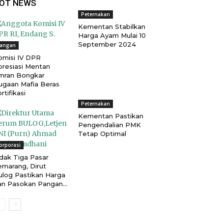
OT NEWS
Peternakan
Kementan Stabilkan
Harga Ayam Mulai 10
September 2024
angan
omisi IV DPR
presiasi Mentan
mran Bongkar
ugaan Mafia Beras
rtifikasi
Peternakan
Kementan Pastikan
Pengendalian PMK
Tetap Optimal
orporasi
idak Tiga Pasar
emarang, Dirut
ulog Pastikan Harga
an Pasokan Pangan...