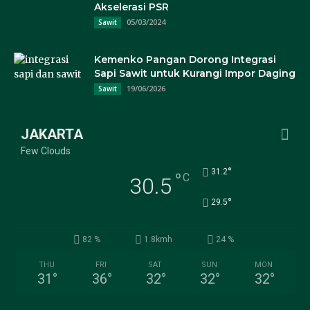
Akselerasi PSR
05/03/2024
Sawit
Kemenko Pangan Dorong Integrasi
Sapi Sawit untuk Kurangi Impor Daging
19/06/2026
Sawit
JAKARTA
Few Clouds
°
31.2
°
C
30.5
°
29.5
82 %
1.8kmh
24 %
THU
FRI
SAT
SUN
MON
31
°
36
°
32
°
32
°
32
°