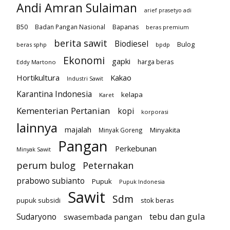
Andi Amran Sulaiman
arief prasetyo adi
B50
Badan Pangan Nasional
Bapanas
beras premium
berita sawit
Biodiesel
Bulog
beras sphp
bpdp
Ekonomi
gapki
harga beras
Eddy Martono
Hortikultura
Kakao
Industri Sawit
Karantina Indonesia
kelapa
Karet
Kementerian Pertanian
kopi
korporasi
lainnya
majalah
Minyakita
Minyak Goreng
Pangan
Perkebunan
Minyak Sawit
perum bulog
Peternakan
prabowo subianto
Pupuk
Pupuk Indonesia
Sawit
Sdm
pupuk subsidi
stok beras
tebu dan gula
Sudaryono
swasembada pangan