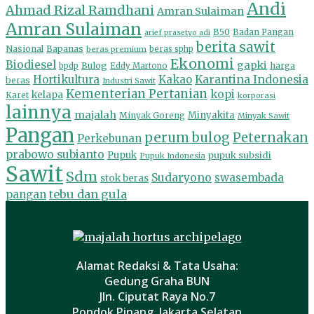
Andi
Ahmad Rizal Ramdhani
Amran Sulaiman
Amran Sulaiman
B50
Badan Pangan
arief prasetyo adi
berita sawit
Nasional
Bapanas
beras premium
beras sphp
Ekonomi
Biodiesel
gapki
Bulog
harga
bpdp
Eddy Martono
Hortikultura
Kakao
Karantina Indonesia
beras
Industri Sawit
Kementerian Pertanian
kopi
kelapa
Karet
korporasi
lainnya
majalah
Minyakita
Minyak Goreng
Minyak Sawit
Pangan
perum bulog
Peternakan
Perkebunan
prabowo subianto
Pupuk
pupuk subsidi
Pupuk Indonesia
Sawit
Sdm
Sudaryono
swasembada
stok beras
tebu dan gula
pangan
Alamat Redaksi & Tata Usaha:
Gedung Graha BUN
Jln. Ciputat Raya No.7
Pondok Pinang, Jakarta Selatan