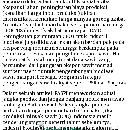
ancaman deforestasi dan konflik sosial akibat
ekspansi lahan, peningkatan biaya produksi
(kenaikan harga input produksi) akibat
intensifikasi, kenaikan harga minyak goreng akibat
“rebutan” suplai bahan baku, serta penurunan harga
CPO/TBS domestik akibat penerapan DMO.
Peningkatan permintaan CPO untuk industri
biodiesel juga dikhawatirkan akan berdampak pada
ekspor yang menurun sehingga berdampak pada
penurunan devisa dan pungutan ekspor sawit. Hal
ini sangat krusial mengingat dana sawit yang
bersumber dari pungutan ekspor sawit menjadi
sumber insentif untuk pengembangan biodiesel
sawit maupun berbagai program strategis
pengembangan sawit rakyat seperti PSR dan Sarpras.
Dalam sebuah artikel, PASPI menawarkan solusi
jangka pendek dan jangka panjang untuk menjawab
tantangan B50 tersebut. Solusi jangka pendek
berkaitan dengan pemenuhan bahan baku. Jika
produksi minyak sawit (CPO) Indonesia masih
cenderung stagnan seperti tahun sebelumnya,
industri biodiesel perlu memanfaatkan alternatif