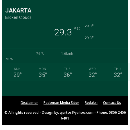
JAKARTA
Broken Clouds
°
29.3
°
C
29.3
°
29.3
76 %
1.6kmh
70 %
SUN
MON
TUE
WED
THU
29
°
35
°
36
°
32
°
32
°
Disclaimer
Pedoman Media Siber
Redaksi
Contact Us
© All rights reserved - Design by: ajartos@yahoo.com - Phone: 0856 2456
6401