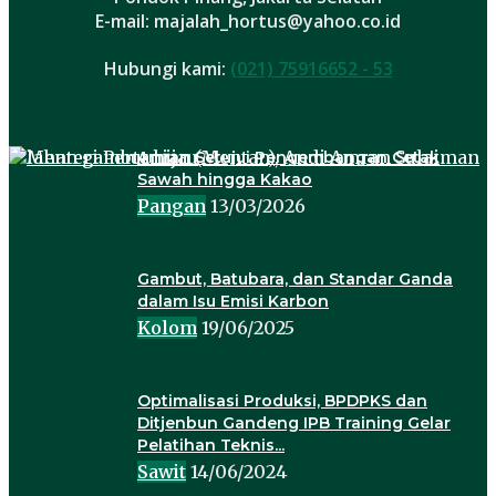
E-mail: majalah_hortus@yahoo.co.id
Hubungi kami:
(021) 75916652 - 53
Amran Setujui Pengembangan Cetak
Sawah hingga Kakao
Pangan
13/03/2026
Gambut, Batubara, dan Standar Ganda
dalam Isu Emisi Karbon
Kolom
19/06/2025
Optimalisasi Produksi, BPDPKS dan
Ditjenbun Gandeng IPB Training Gelar
Pelatihan Teknis...
Sawit
14/06/2024