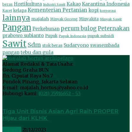
Hortikultura
Kakao
Karantina Indonesia
beras
Industri Sawit
Kementerian Pertanian
kopi
kelapa
Karet
korporasi
lainnya
majalah
Minyakita
Minyak Goreng
Minyak Sawit
Pangan
perum bulog
Peternakan
Perkebunan
prabowo subianto
Pupuk
pupuk subsidi
Pupuk Indonesia
Sawit
Sdm
Sudaryono
swasembada
stok beras
tebu dan gula
pangan
Alamat Redaksi & Tata Usaha:
Gedung Graha BUN
Jln. Ciputat Raya No.7
Pondok Pinang, Jakarta Selatan
E-mail: majalah_hortus@yahoo.co.id
Hubungi kami:
(021) 75916652 - 53
Tiga Unit Bisnis Asian Agri Raih PROPER
Hijau dari KLHK
Lainnya
21/12/2023