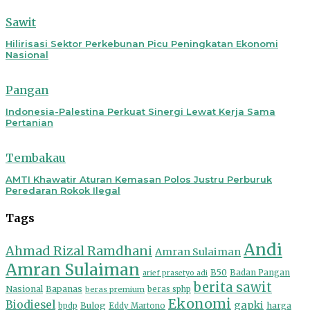
Sawit
Hilirisasi Sektor Perkebunan Picu Peningkatan Ekonomi
Nasional
Pangan
Indonesia-Palestina Perkuat Sinergi Lewat Kerja Sama
Pertanian
Tembakau
AMTI Khawatir Aturan Kemasan Polos Justru Perburuk
Peredaran Rokok Ilegal
Tags
Andi
Ahmad Rizal Ramdhani
Amran Sulaiman
Amran Sulaiman
B50
Badan Pangan
arief prasetyo adi
berita sawit
Nasional
Bapanas
beras premium
beras sphp
Ekonomi
Biodiesel
gapki
Bulog
harga
bpdp
Eddy Martono