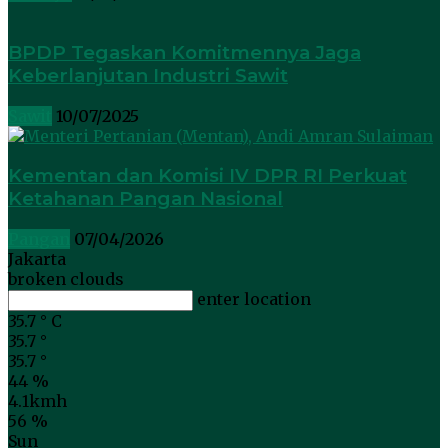
BPDP Tegaskan Komitmennya Jaga
Keberlanjutan Industri Sawit
Sawit
10/07/2025
Kementan dan Komisi IV DPR RI Perkuat
Ketahanan Pangan Nasional
Pangan
07/04/2026
Jakarta
broken clouds
enter location
35.7
°
C
35.7
°
35.7
°
44 %
4.1kmh
56 %
Sun