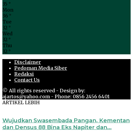
35
°
Mon
36
°
Tue
32
°
Wed
32
°
Thu
32
°
Disclaimer
Pedoman Media Siber
Redaksi
Contact Us
© All rights reserved - Design by:
ajartos@yahoo.com - Phone: 0856 2456 6401
ARTIKEL LEBIH
Wujudkan Swasembada Pangan, Kementan
dan Densus 88 Bina Eks Napiter dan...