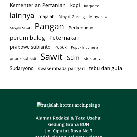
Kementerian Pertanian
kopi
korporasi
lainnya
majalah
Minyakita
Minyak Goreng
Pangan
Perkebunan
Minyak Sawit
perum bulog
Peternakan
prabowo subianto
Pupuk
Pupuk Indonesia
Sawit
Sdm
pupuk subsidi
stok beras
tebu dan gula
Sudaryono
swasembada pangan
Alamat Redaksi & Tata Usaha:
Gedung Graha BUN
Jln. Ciputat Raya No.7