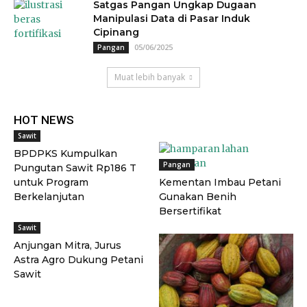
Satgas Pangan Ungkap Dugaan
Manipulasi Data di Pasar Induk
Cipinang
05/06/2025
Pangan
Muat lebih banyak
HOT NEWS
Sawit
BPDPKS Kumpulkan
Pangan
Pungutan Sawit Rp186 T
untuk Program
Kementan Imbau Petani
Berkelanjutan
Gunakan Benih
Bersertifikat
Sawit
Anjungan Mitra, Jurus
Astra Agro Dukung Petani
Sawit