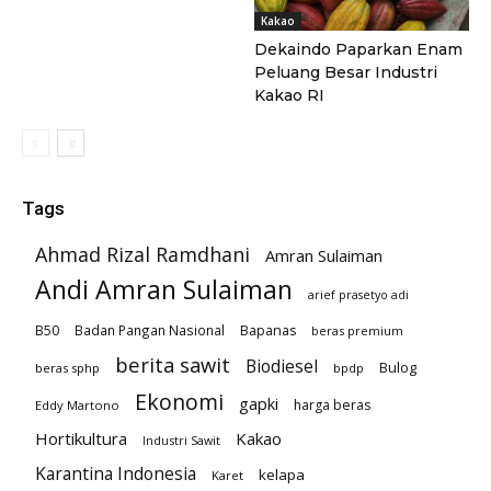
Kakao
Dekaindo Paparkan Enam
Peluang Besar Industri
Kakao RI
Tags
Ahmad Rizal Ramdhani
Amran Sulaiman
Andi Amran Sulaiman
arief prasetyo adi
B50
Badan Pangan Nasional
Bapanas
beras premium
berita sawit
Biodiesel
Bulog
beras sphp
bpdp
Ekonomi
gapki
harga beras
Eddy Martono
Hortikultura
Kakao
Industri Sawit
Karantina Indonesia
kelapa
Karet