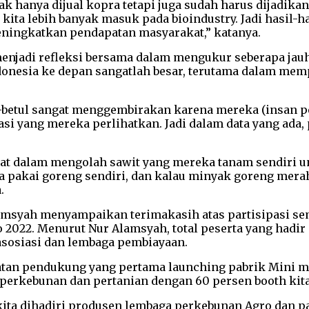
dak hanya dijual kopra tetapi juga sudah harus dijadika
 kita lebih banyak masuk pada bioindustry. Jadi hasil-
meningkatkan pendapatan masyarakat,” katanya.
jadi refleksi bersama dalam mengukur seberapa jauh p
onesia ke depan sangatlah besar, terutama dalam mem
tul-betul sangat menggembirakan karena mereka (insa
tasi yang mereka perlihatkan. Jadi dalam data yang ada,
kyat dalam mengolah sawit yang mereka tanam sendiri 
pakai goreng sendiri, dan kalau minyak goreng merah t
.
amsyah menyampaikan terimakasih atas partisipasi se
2022. Menurut Nur Alamsyah, total peserta yang hadir 
asosiasi dan lembaga pembiayaan.
giatan pendukung yang pertama launching pabrik Mini 
erkebunan dan pertanian dengan 60 persen booth kit
 kita dihadiri produsen lembaga perkebunan Agro dan p