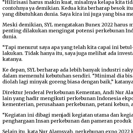
“Hilirisasi harus makin kuat, misalnya kelapa kita ti
contohnya ya demikian. Kedua kita berharap besok itu
yang dibutuhkan dunia. Saya kira ini juga yang bisa 
Meski demikian, SYL mengatakan Bunex 2022 harus men
penting dilakukan mengingat potensi perkebunan Ind
dunia.
“Tapi menurut saya apa yang telah kita capai ini be
lakukan. Tidak hanya itu, saya juga melihat ada inves
katanya.
Ke depan, SYL berharap ada lebih banyak industri ra
dalam memenuhi kebutuhan sendiri. “Minimal dia bisa 
diolah lagi minyak goreng biasa dengan baik,” katanya
Direktur Jenderal Perkebunan Kementan, Andi Nur Al
lain yang hadir mengikuti perkebunan Indonesia ekpo 
kementerian, perusahaan perkebunan, petani kebun, 
“Kegiatan ini dibagi menjadi kegiatan utama dan ke
penghargaan Insan perkebunan dan pameran produk p
Selain itu, kata Nur Alamsyah, perkebunan expo 2022