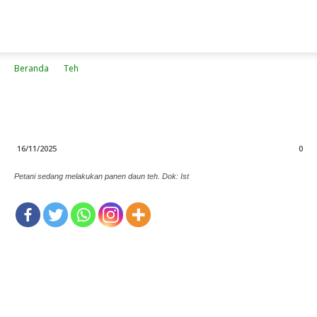
Beranda
Teh
Daun Teh Mampu
Hambat Proses Korosi
16/11/2025
0
Petani sedang melakukan panen daun teh. Dok: Ist
Hasil riset menunjukkan ekstrak
kulit buah kelengkeng, kulit buah