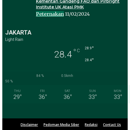
Kementan Gandeng FAO dan Pirbright
Institute UK Atasi PMK
Peternakan
11/02/2024
JAKARTA
Light Rain
°
28.9
°
C
28.4
°
28.4
84 %
0.5kmh
50 %
THU
FRI
SAT
SUN
MON
29
°
36
°
36
°
33
°
33
°
Disclaimer
Pedoman Media Siber
Redaksi
Contact Us