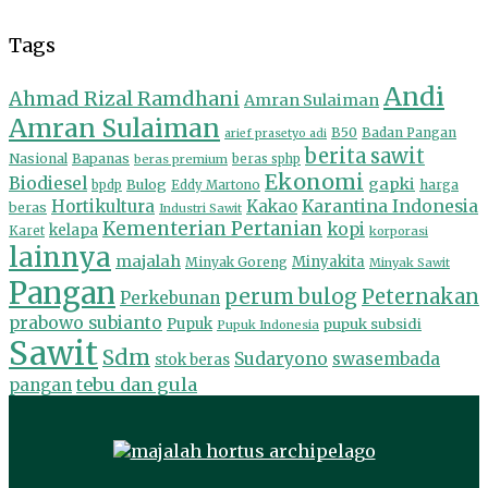
Tags
Andi
Ahmad Rizal Ramdhani
Amran Sulaiman
Amran Sulaiman
B50
Badan Pangan
arief prasetyo adi
berita sawit
Nasional
Bapanas
beras premium
beras sphp
Ekonomi
Biodiesel
gapki
Bulog
harga
bpdp
Eddy Martono
Hortikultura
Kakao
Karantina Indonesia
beras
Industri Sawit
Kementerian Pertanian
kopi
kelapa
Karet
korporasi
lainnya
majalah
Minyakita
Minyak Goreng
Minyak Sawit
Pangan
perum bulog
Peternakan
Perkebunan
prabowo subianto
Pupuk
pupuk subsidi
Pupuk Indonesia
Sawit
Sdm
Sudaryono
swasembada
stok beras
tebu dan gula
pangan