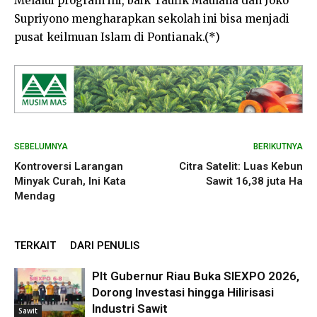
Melalui program ini, baik Taufik Maulana dan Joko
Supriyono mengharapkan sekolah ini bisa menjadi
pusat keilmuan Islam di Pontianak.(*)
SEBELUMNYA
BERIKUTNYA
Kontroversi Larangan
Citra Satelit: Luas Kebun
Minyak Curah, Ini Kata
Sawit 16,38 juta Ha
Mendag
TERKAIT
DARI PENULIS
Plt Gubernur Riau Buka SIEXPO 2026,
Dorong Investasi hingga Hilirisasi
Industri Sawit
Sawit