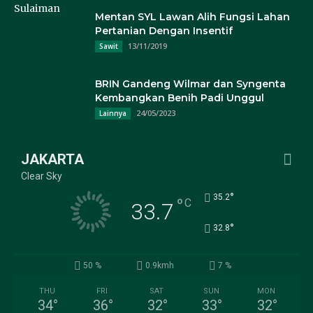
Mentan SYL Lawan Alih Fungsi Lahan
Pertanian Dengan Insentif
13/11/2019
Sawit
BRIN Gandeng Wilmar dan Syngenta
Kembangkan Benih Padi Unggul
24/05/2023
Lainnya
JAKARTA
Clear Sky
°
35.2
°
C
33.7
°
32.8
50 %
0.9kmh
7 %
THU
FRI
SAT
SUN
MON
34
°
36
°
32
°
33
°
32
°