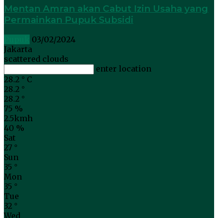
Mentan Amran akan Cabut Izin Usaha yang
Permainkan Pupuk Subsidi
Pupuk
03/02/2024
Jakarta
scattered clouds
enter location
28.2
°
C
28.2
°
28.2
°
75 %
2.5kmh
40 %
Sat
27
°
Sun
35
°
Mon
35
°
Tue
32
°
Wed