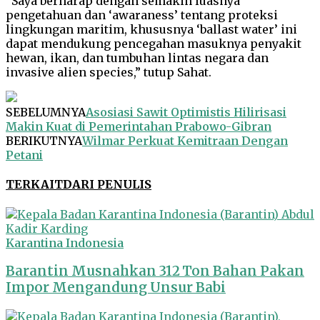
“Saya berharap dengan semakin luasnya
pengetahuan dan ‘awaraness’ tentang proteksi
lingkungan maritim, khususnya ‘ballast water’ ini
dapat mendukung pencegahan masuknya penyakit
hewan, ikan, dan tumbuhan lintas negara dan
invasive alien species,” tutup Sahat.
SEBELUMNYA
Asosiasi Sawit Optimistis Hilirisasi
Makin Kuat di Pemerintahan Prabowo-Gibran
BERIKUTNYA
Wilmar Perkuat Kemitraan Dengan
Petani
TERKAIT
DARI PENULIS
Karantina Indonesia
Barantin Musnahkan 312 Ton Bahan Pakan
Impor Mengandung Unsur Babi