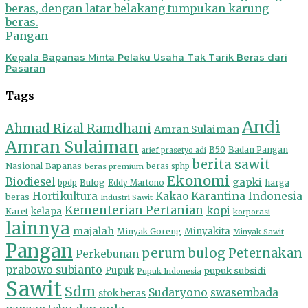
Pangan
Kepala Bapanas Minta Pelaku Usaha Tak Tarik Beras dari
Pasaran
Tags
Andi
Ahmad Rizal Ramdhani
Amran Sulaiman
Amran Sulaiman
B50
Badan Pangan
arief prasetyo adi
berita sawit
Nasional
Bapanas
beras premium
beras sphp
Ekonomi
Biodiesel
gapki
Bulog
harga
bpdp
Eddy Martono
Hortikultura
Kakao
Karantina Indonesia
beras
Industri Sawit
Kementerian Pertanian
kopi
kelapa
Karet
korporasi
lainnya
majalah
Minyakita
Minyak Goreng
Minyak Sawit
Pangan
perum bulog
Peternakan
Perkebunan
prabowo subianto
Pupuk
pupuk subsidi
Pupuk Indonesia
Sawit
Sdm
Sudaryono
swasembada
stok beras