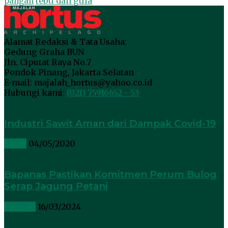
tebu dan gula
pangan
Alamat Redaksi & Tata Usaha:
Gedung Graha BUN
Jln. Ciputat Raya No.7
Pondok Pinang, Jakarta Selatan
E-mail: majalah_hortus@yahoo.co.id
Hubungi kami:
(021) 75916652 - 53
Industri Sawit Aman dari Dampak Covid-19
Sawit
04/05/2020
Bapanas Pastikan Komitmen Perum Bulog
Serap Jagung Petani
Pangan
16/03/2024