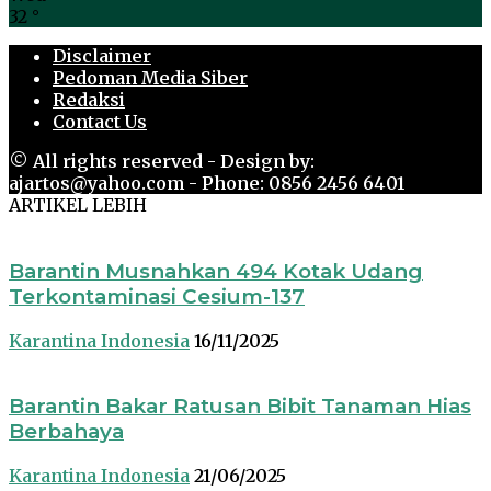
32
°
Disclaimer
Pedoman Media Siber
Redaksi
Contact Us
© All rights reserved - Design by:
ajartos@yahoo.com - Phone: 0856 2456 6401
ARTIKEL LEBIH
Barantin Musnahkan 494 Kotak Udang
Terkontaminasi Cesium-137
Karantina Indonesia
16/11/2025
Barantin Bakar Ratusan Bibit Tanaman Hias
Berbahaya
Karantina Indonesia
21/06/2025