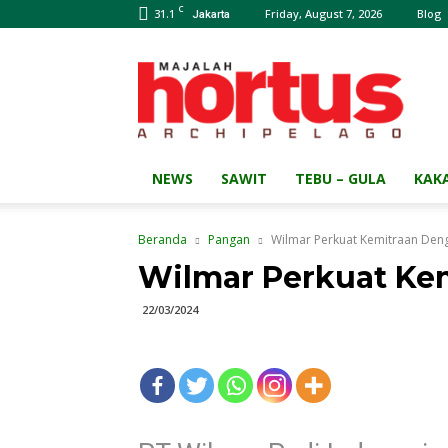
C
31.1
Friday, August 7, 2026
Blog
Jakarta
Majalah
HORTUS
Archipelago
NEWS
SAWIT
TEBU – GULA
KAK
Beranda
Pangan
Wilmar Perkuat Kemitraan Den
Wilmar Perkuat Ke
22/03/2024