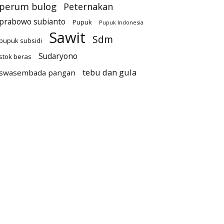
perum bulog
Peternakan
prabowo subianto
Pupuk
Pupuk Indonesia
Sawit
Sdm
pupuk subsidi
Sudaryono
stok beras
tebu dan gula
swasembada pangan