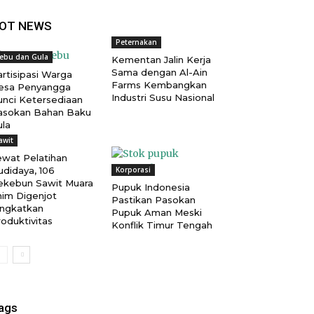
OT NEWS
Peternakan
ebu dan Gula
Kementan Jalin Kerja
Sama dengan Al-Ain
rtisipasi Warga
Farms Kembangkan
esa Penyangga
Industri Susu Nasional
unci Ketersediaan
asokan Bahan Baku
ula
awit
ewat Pelatihan
udidaya, 106
Korporasi
ekebun Sawit Muara
Pupuk Indonesia
nim Digenjot
Pastikan Pasokan
ingkatkan
Pupuk Aman Meski
oduktivitas
Konflik Timur Tengah
ags