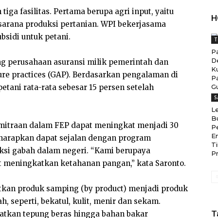
iga fasilitas. Pertama berupa agri input, yaitu
H
asarana produksi pertanian. WPI bekerjasama
sidi untuk petani.
T
Pa
D
ng perusahaan asuransi milik pemerintah dan
K
ure practices (GAP). Berdasarkan pengalaman di
P
tani rata-rata sebesar 15 persen setelah
G
S
L
B
mitraan dalam FEP dapat meningkat menjadi 30
P
E
 diharapkan dapat sejalan dengan program
T
si gabah dalam negeri. “Kami berupaya
Pr
t meningkatkan ketahanan pangan,” kata Saronto.
an produk samping (by product) menjadi produk
, seperti, bekatul, kulit, menir dan sekam.
T
atkan tepung beras hingga bahan bakar