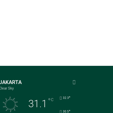
JAKARTA
Clear Sky
°
32.3
°
C
31.1
°
30.5