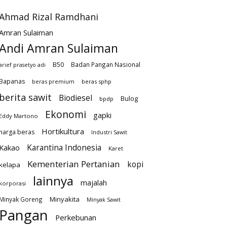
Ahmad Rizal Ramdhani
Amran Sulaiman
Andi Amran Sulaiman
B50
Badan Pangan Nasional
arief prasetyo adi
Bapanas
beras premium
beras sphp
berita sawit
Biodiesel
Bulog
bpdp
Ekonomi
gapki
Eddy Martono
Hortikultura
harga beras
Industri Sawit
Karantina Indonesia
Kakao
Karet
Kementerian Pertanian
kopi
kelapa
lainnya
majalah
korporasi
Minyakita
Minyak Goreng
Minyak Sawit
Pangan
Perkebunan