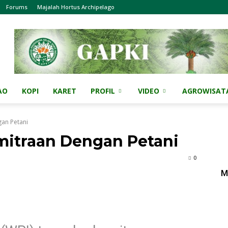
Forums
Majalah Hortus Archipelago
AO
KOPI
KARET
PROFIL
VIDEO
AGROWISAT
gan Petani
mitraan Dengan Petani
0
M