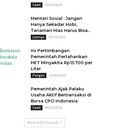
05/03/2024
Sawit
Menteri Sosial : Jangan
Hanya Sekadar Hobi,
Tanaman Hias Harus Bisa...
15/10/2022
Lainnya
Ini Pertimbangan
Pemerintah Pertahankan
HET Minyakita Rp15.700 per
Liter
23/06/2026
Pangan
Pemerintah Ajak Pelaku
Usaha Aktif Bertransaksi di
Bursa CPO Indonesia
06/07/2024
Sawit
Muat lebih banyak