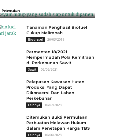
Rp18.000
04/07/2025
0
Peternakan
Tanaman Penghasil Biofuel
Cukup Melimpah
26/03/2019
Biodiesel
Permentan 18/2021
Mempermudah Pola Kemitraan
di Perkebunan Sawit
06/06/2021
Sawit
Pelepasan Kawasan Hutan
Produksi Yang Dapat
Dikonversi Dan Lahan
Perkebunan
16/02/2023
Lainnya
Ditemukan Bukti Permulaan
Perbuatan Melawan Hukum
dalam Penetapan Harga TBS
16/06/2023
Lainnya