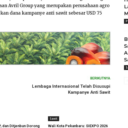
aan Avril Group yang merupakan perusahaan agro
L
ikan dana kampanye anti sawit sebesar USD 75
M
P
B
S
A
S
S
BERIKUTNYA
Lembaga Internasional Telah Disusupi
Kampanye Anti Sawit
Sawit
, dan Ditjenbun Dorong
Wali Kota Pekanbaru: SIEXPO 2026