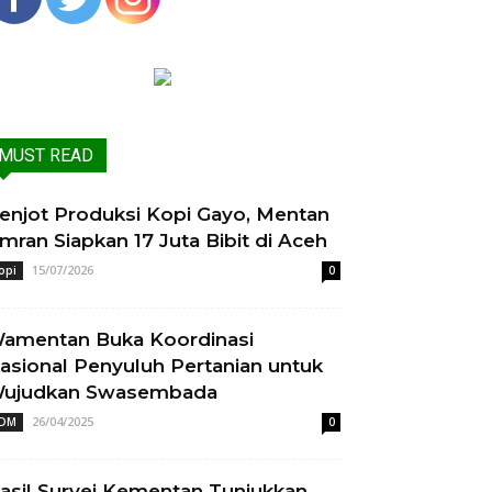
MUST READ
enjot Produksi Kopi Gayo, Mentan
mran Siapkan 17 Juta Bibit di Aceh
15/07/2026
opi
0
amentan Buka Koordinasi
asional Penyuluh Pertanian untuk
ujudkan Swasembada
26/04/2025
DM
0
asil Survei Kementan Tunjukkan