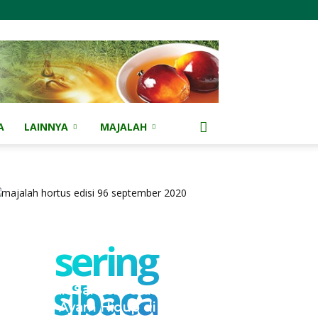
A
LAINNYA
MAJALAH
sering
sibaca
Kementan Sanksi Perusahaan
NH, Jual Ayam Hidup di Bawah