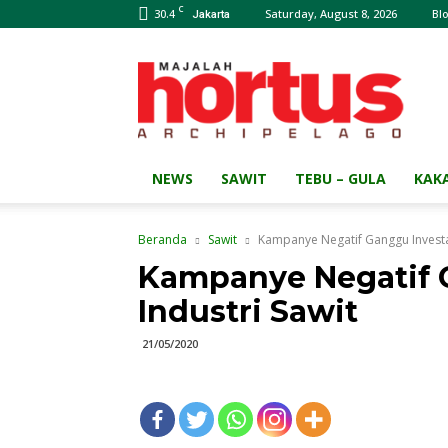
C
30.4
Saturday, August 8, 2026
Bl
Jakarta
Majalah
HORTUS
Archipelago
NEWS
SAWIT
TEBU – GULA
KAK
Beranda
Sawit
Kampanye Negatif Ganggu Investas
Kampanye Negatif G
Industri Sawit
21/05/2020