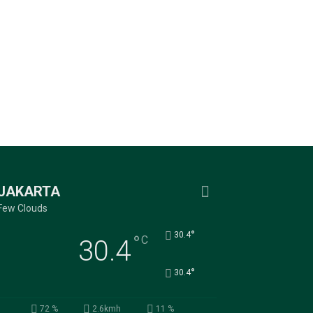
JAKARTA
Few Clouds
°
30.4
°
C
30.4
°
30.4
72 %
2.6kmh
11 %