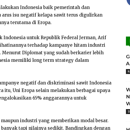
ilakukan Indonesia baik pemerintah dan
arus isu negatif kelapa sawit terus digulirkan
nnya terutama di Eropa.
k Indonesia untuk Republik Federal Jerman, Arif
hatinannya terhadap kampanye hitam industri
. Menurut Diplomat yang sudah berkarier lebih
G
nesia memiliki long term strategy dalam
A
K
panye negatif dan diskriminasi sawit Indonesia
W
 itu, Uni Eropa selain melakukan berbagai upaya
N
mengalokasikan 65% anggarannya untuk
W
S
 maupun industri yang memberikan modal besar.
banyak tapi nilainya sedikit. Bandingkan dengan
H