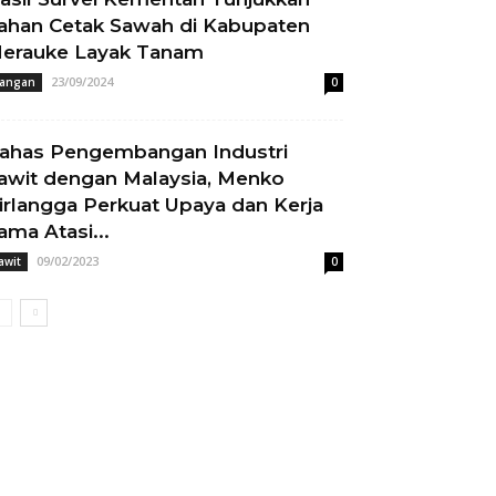
ahan Cetak Sawah di Kabupaten
erauke Layak Tanam
23/09/2024
angan
0
ahas Pengembangan Industri
awit dengan Malaysia, Menko
irlangga Perkuat Upaya dan Kerja
ama Atasi...
09/02/2023
awit
0