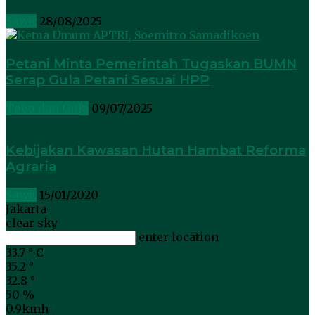
Sawit
28/08/2025
Petani Minta Pemerintah Tugaskan BUMN
Serap Gula Petani Sesuai HPP
Tebu dan Gula
09/07/2025
Kebijakan Kawasan Hutan Hambat Reforma
Agraria
Sawit
15/01/2020
Jakarta
clear sky
enter location
33.7
°
C
35.2
°
32.8
°
50 %
0.9kmh