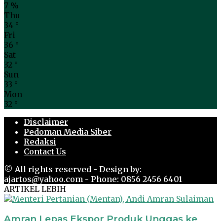
7 %
Thu
34
°
Fri
36
°
Sat
32
°
Sun
33
°
Mon
32
°
Disclaimer
Pedoman Media Siber
Redaksi
Contact Us
© All rights reserved - Design by:
ajartos@yahoo.com - Phone: 0856 2456 6401
ARTIKEL LEBIH
Amran Lepas Ekspor Produk Unggas ke