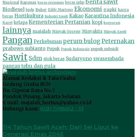
berita sawit
Nasional
Bapanas
beras premium
beras sphp
Ekonomi
Biodiesel
gapki
Bulog
harga
bpdp
Eddy Martono
Hortikultura
Kakao
Karantina Indonesia
beras
Industri Sawit
Kementerian Pertanian
kopi
kelapa
Karet
korporasi
lainnya
majalah
Minyakita
Minyak Goreng
Minyak Sawit
Pangan
perum bulog
Peternakan
Perkebunan
prabowo subianto
Pupuk
pupuk subsidi
Pupuk Indonesia
Sawit
Sdm
Sudaryono
swasembada
stok beras
tebu dan gula
pangan
Alamat Redaksi & Tata Usaha:
Gedung Graha BUN
Jln. Ciputat Raya No.7
Pondok Pinang, Jakarta Selatan
E-mail: majalah_hortus@yahoo.co.id
Hubungi kami:
(021) 75916652 - 53
114 Tahun Sawit Aceh: Dari Sei Liput ke
Generasi Emas 2045