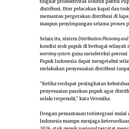
tingkat produktivitas seluruh pabrik P
distribusi, fitur pelacakan kapal dan 
memantau pergerakan distribusi di lap
maupun penyimpangan selama proses p
Selain itu, sistem
Distribution Planning and
kondisi stok pupuk di berbagai wilaya
warning system
guna mendeteksi potensi k
Pupuk Indonesia dapat mengetahui wila
melakukan penyesuaian distribusi tanp
“Ketika terdapat peningkatan kebutuhan
penyesuaian pasokan pupuk agar distribu
selalu terpenuhi,” kata Veronika.
Dengan pemantauan terintegrasi mulai d
Indonesia mampu menjaga ketersediaan 
2026, stok pupuk nasional tercatat mencap