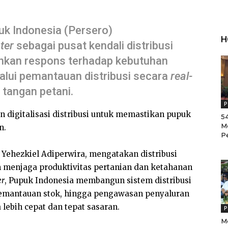
k Indonesia (Persero)
H
ter
sebagai pusat kendali distribusi
nkan respons terhadap kebutuhan
lalui pemantauan distribusi secara
real-
e tangan petani.
P
n digitalisasi distribusi untuk memastikan pupuk
54
M
n.
P
 Yehezkiel Adiperwira, mengatakan distribusi
 menjaga produktivitas pertanian dan ketahanan
er
, Pupuk Indonesia membangun sistem distribusi
 pemantauan stok, hingga pengawasan penyaluran
 lebih cepat dan tepat sasaran.
P
M