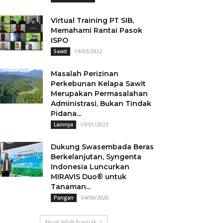
Virtual Training PT SIB,
Memahami Rantai Pasok
ISPO
19/03/2022
Sawit
Masalah Perizinan
Perkebunan Kelapa Sawit
Merupakan Permasalahan
Administrasi, Bukan Tindak
Pidana...
10/01/2023
Lainnya
Dukung Swasembada Beras
Berkelanjutan, Syngenta
Indonesia Luncurkan
MIRAVIS Duo® untuk
Tanaman...
04/06/2026
Pangan
Muat lebih banyak