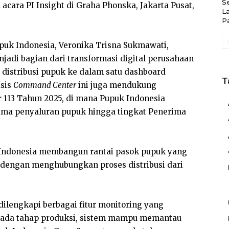
S
cara PI Insight di Graha Phonska, Jakarta Pusat,
L
P
Pupuk Indonesia, Veronika Trisna Sukmawati,
jadi bagian dari transformasi digital perusahaan
distribusi pupuk ke dalam satu dashboard
T
asis
Command Center
ini juga mendukung
 113 Tahun 2025, di mana Pupuk Indonesia
ama penyaluran pupuk hingga tingkat Penerima
uk Indonesia membangun rantai pasok pupuk yang
sif dengan menghubungkan proses distribusi dari
dilengkapi berbagai fitur monitoring yang
. Pada tahap produksi, sistem mampu memantau