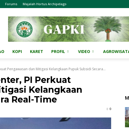
Forums
Majalah Hortus Archipelago
AO
KOPI
KARET
PROFIL
VIDEO
AGROWISAT
uat Pengawasan dan Mitigasi Kelangkaan Pupuk Subsidi Secara...
ter, PI Perkuat
tigasi Kelangkaan
ra Real-Time
M
0