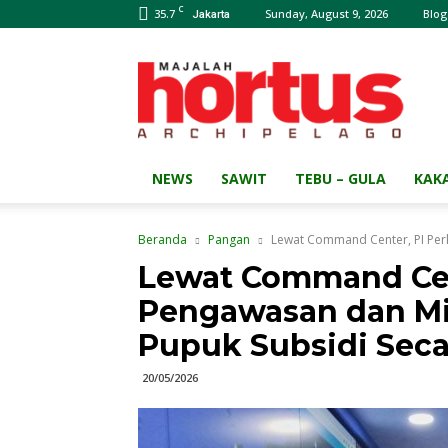
C
35.7
Sunday, August 9, 2026
Blog
Jakarta
Majalah
HORTUS
Archipelago
NEWS
SAWIT
TEBU – GULA
KAK
Beranda
Pangan
Lewat Command Center, PI Perk
Lewat Command Cen
Pengawasan dan Mi
Pupuk Subsidi Seca
20/05/2026