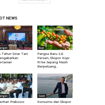
OT NEWS
angan
Kopi
 Tahun Sinar Tani
Pangsa Baru 2,6
engabarkan
Persen, Ekspor Kopi
ertanian
RI ke Jepang Masih
Berpeluang...
angan
Sawit
enhan Prabowo
Konsumsi dan Ekspor