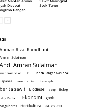
ebut Mentan Amran
Sawit Meningkat,
ayak Disebut
Stok Turun
anglima Pangan
ags
Ahmad Rizal Ramdhani
Amran Sulaiman
Andi Amran Sulaiman
B50
Badan Pangan Nasional
arief prasetyo adi
Bapanas
beras premium
beras sphp
berita sawit
Biodiesel
Bulog
bpdp
Ekonomi
gapki
Eddy Martono
Hortikultura
harga beras
Industri Sawit