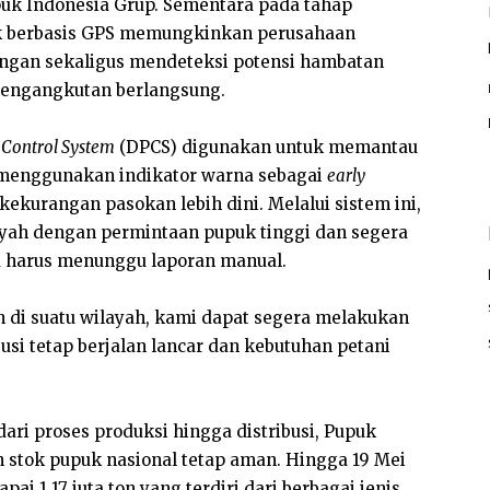
upuk Indonesia Grup. Sementara pada tahap
truk berbasis GPS memungkinkan perusahaan
angan sekaligus mendeteksi potensi hambatan
engangkutan berlangsung.
 Control System
(DPCS) digunakan untuk memantau
h menggunakan indikator warna sebagai
early
ekurangan pasokan lebih dini. Melalui sistem ini,
yah dengan permintaan pupuk tinggi dan segera
a harus menunggu laporan manual.
 di suatu wilayah, kami dapat segera melakukan
si tetap berjalan lancar dan kebutuhan petani
ari proses produksi hingga distribusi, Pupuk
stok pupuk nasional tetap aman. Hingga 19 Mei
ai 1,17 juta ton yang terdiri dari berbagai jenis