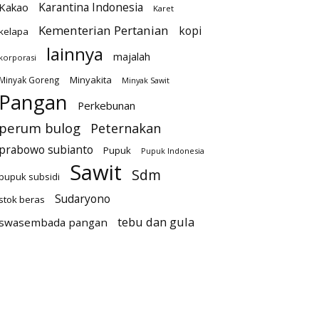
Karantina Indonesia
Kakao
Karet
Kementerian Pertanian
kopi
kelapa
lainnya
majalah
korporasi
Minyakita
Minyak Goreng
Minyak Sawit
Pangan
Perkebunan
perum bulog
Peternakan
prabowo subianto
Pupuk
Pupuk Indonesia
Sawit
Sdm
pupuk subsidi
Sudaryono
stok beras
tebu dan gula
swasembada pangan