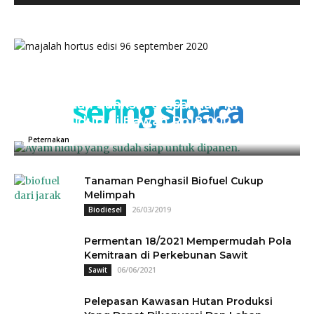
sering sibaca
Kementan Sanksi Perusahaan NH, Jual
Ayam Hidup di Bawah Rp18.000
04/07/2025
0
Peternakan
Tanaman Penghasil Biofuel Cukup
Melimpah
26/03/2019
Biodiesel
Permentan 18/2021 Mempermudah Pola
Kemitraan di Perkebunan Sawit
06/06/2021
Sawit
Pelepasan Kawasan Hutan Produksi