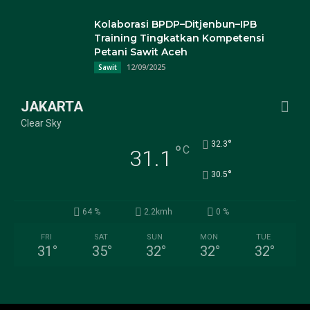
Kolaborasi BPDP–Ditjenbun–IPB
Training Tingkatkan Kompetensi
Petani Sawit Aceh
12/09/2025
Sawit
JAKARTA
Clear Sky
°
32.3
°
C
31.1
°
30.5
64 %
2.2kmh
0 %
FRI
SAT
SUN
MON
TUE
31
°
35
°
32
°
32
°
32
°