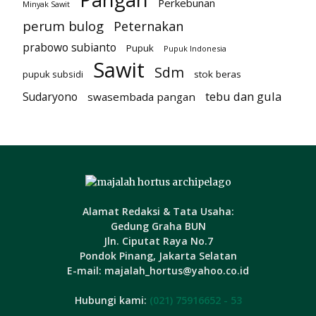
Perkebunan
Minyak Sawit
perum bulog
Peternakan
prabowo subianto
Pupuk
Pupuk Indonesia
Sawit
Sdm
pupuk subsidi
stok beras
tebu dan gula
Sudaryono
swasembada pangan
Alamat Redaksi & Tata Usaha:
Gedung Graha BUN
Jln. Ciputat Raya No.7
Pondok Pinang, Jakarta Selatan
E-mail: majalah_hortus@yahoo.co.id
Hubungi kami:
(021) 75916652 - 53