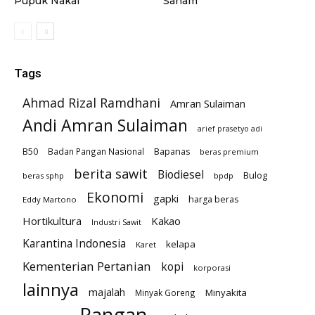
Pupuk Nakal
Saham
Tags
Ahmad Rizal Ramdhani
Amran Sulaiman
Andi Amran Sulaiman
arief prasetyo adi
B50
Badan Pangan Nasional
Bapanas
beras premium
berita sawit
Biodiesel
Bulog
beras sphp
bpdp
Ekonomi
gapki
harga beras
Eddy Martono
Hortikultura
Kakao
Industri Sawit
Karantina Indonesia
kelapa
Karet
Kementerian Pertanian
kopi
korporasi
lainnya
majalah
Minyakita
Minyak Goreng
Pangan