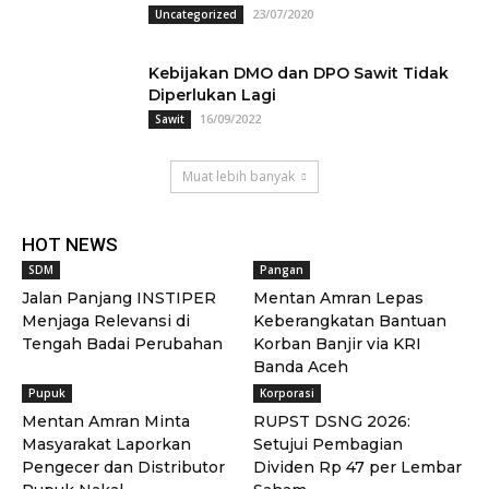
23/07/2020
Uncategorized
Kebijakan DMO dan DPO Sawit Tidak
Diperlukan Lagi
16/09/2022
Sawit
Muat lebih banyak
HOT NEWS
SDM
Pangan
Jalan Panjang INSTIPER
Mentan Amran Lepas
Menjaga Relevansi di
Keberangkatan Bantuan
Tengah Badai Perubahan
Korban Banjir via KRI
Banda Aceh
Pupuk
Korporasi
Mentan Amran Minta
RUPST DSNG 2026:
Masyarakat Laporkan
Setujui Pembagian
Pengecer dan Distributor
Dividen Rp 47 per Lembar