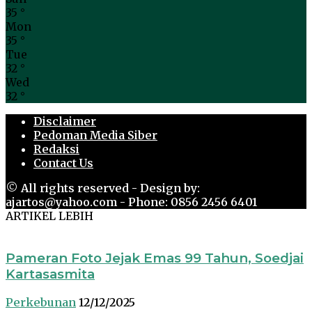
35
°
Mon
35
°
Tue
32
°
Wed
32
°
Disclaimer
Pedoman Media Siber
Redaksi
Contact Us
© All rights reserved - Design by:
ajartos@yahoo.com - Phone: 0856 2456 6401
ARTIKEL LEBIH
Pameran Foto Jejak Emas 99 Tahun, Soedjai
Kartasasmita
Perkebunan
12/12/2025