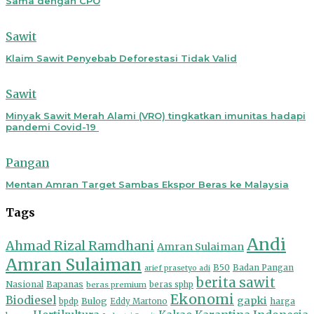
Sama dengan CPO
Sawit
Klaim Sawit Penyebab Deforestasi Tidak Valid
Sawit
Minyak Sawit Merah Alami (VRO) tingkatkan imunitas hadapi
pandemi Covid-19
Pangan
Mentan Amran Target Sambas Ekspor Beras ke Malaysia
Tags
Andi
Ahmad Rizal Ramdhani
Amran Sulaiman
Amran Sulaiman
B50
Badan Pangan
arief prasetyo adi
berita sawit
Nasional
Bapanas
beras premium
beras sphp
Ekonomi
Biodiesel
gapki
Bulog
harga
bpdp
Eddy Martono