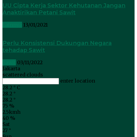
UU Cipta Kerja Sektor Kehutanan Jangan
Anaktirikan Petani Sawit
Lainnya
13/01/2021
Perlu Konsistensi Dukungan Negara
tehadap Sawit
Sawit
03/11/2022
Jakarta
scattered clouds
enter location
28.2
°
C
28.2
°
28.2
°
75 %
2.5kmh
40 %
Sat
27
°
Sun