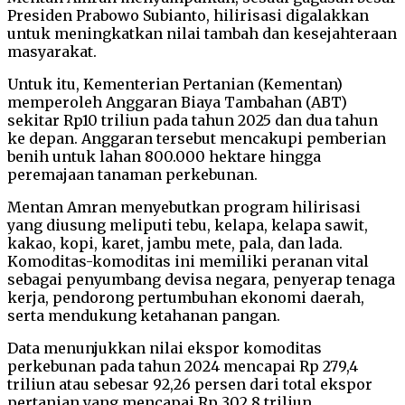
Presiden Prabowo Subianto, hilirisasi digalakkan
untuk meningkatkan nilai tambah dan kesejahteraan
masyarakat.
Untuk itu, Kementerian Pertanian (Kementan)
memperoleh Anggaran Biaya Tambahan (ABT)
sekitar Rp10 triliun pada tahun 2025 dan dua tahun
ke depan. Anggaran tersebut mencakupi pemberian
benih untuk lahan 800.000 hektare hingga
peremajaan tanaman perkebunan.
Mentan Amran menyebutkan program hilirisasi
yang diusung meliputi tebu, kelapa, kelapa sawit,
kakao, kopi, karet, jambu mete, pala, dan lada.
Komoditas-komoditas ini memiliki peranan vital
sebagai penyumbang devisa negara, penyerap tenaga
kerja, pendorong pertumbuhan ekonomi daerah,
serta mendukung ketahanan pangan.
Data menunjukkan nilai ekspor komoditas
perkebunan pada tahun 2024 mencapai Rp 279,4
triliun atau sebesar 92,26 persen dari total ekspor
pertanian yang mencapai Rp 302,8 triliun.