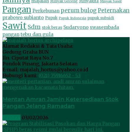
majalah
Minyakita
Minyak Goreng
Minyak Sawit
Pangan
perum bulog
Peternakan
Perkebunan
prabowo subianto
Pupuk
pupuk subsidi
Pupuk Indonesia
Sawit
Sdm
Sudaryono
swasembada
stok beras
tebu dan gula
pangan
Alamat Redaksi & Tata Usaha:
Gedung Graha BUN
Jln. Ciputat Raya No.7
Pondok Pinang, Jakarta Selatan
E-mail: majalah_hortus@yahoo.co.id
Hubungi kami:
(021) 75916652 - 53
Mentan Amran Jamin Ketersediaan Stok
Pangan Jelang Ramadan
Pangan
03/02/2026