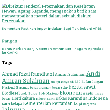
Peternakan
Kementan Pastikan Impor Indukan Sapi Tak Bebani APBN
Pangan
Bantu Korban Banjir, Mentan Amran Beri Piagam Apresiasi
ke GAPKI
Tags
Andi
Ahmad Rizal Ramdhani
Amran Sulaiman
Amran Sulaiman
B50
Badan Pangan
arief prasetyo adi
berita sawit
Nasional
Bapanas
beras premium
beras sphp
Ekonomi
Biodiesel
gapki
Bulog
harga
bpdp
Eddy Martono
Hortikultura
Kakao
Karantina Indonesia
beras
Industri Sawit
Kementerian Pertanian
kopi
kelapa
Karet
korporasi
lainnya