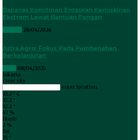
Bapanas Komitmen Entaskan Kemiskinan
Ekstrem Lewat Bantuan Pangan
Pangan
28/04/2026
⁠Astra Agro: Fokus Pada Pembenahan
Berkelanjutan
Sawit
08/04/2025
Jakarta
clear sky
enter location
32.2
°
C
32.2
°
32.2
°
67 %
1kmh
2 %
Sat
35
°