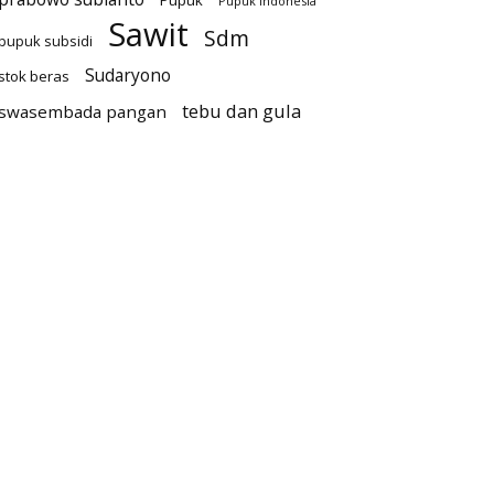
Pupuk
Pupuk Indonesia
Sawit
Sdm
pupuk subsidi
Sudaryono
stok beras
tebu dan gula
swasembada pangan