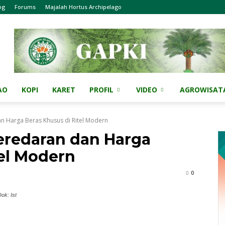
og
Forums
Majalah Hortus Archipelago
AO
KOPI
KARET
PROFIL
VIDEO
AGROWISAT
n Harga Beras Khusus di Ritel Modern
eredaran dan Harga
tel Modern
0
ok: Ist