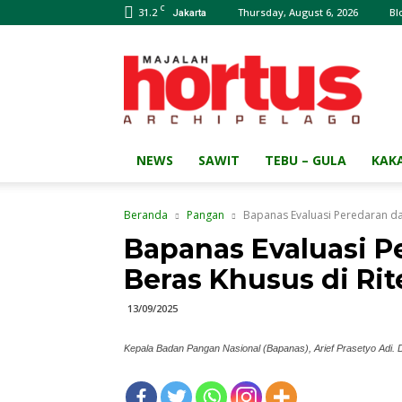
C
31.2
Thursday, August 6, 2026
Bl
Jakarta
Majalah
HORTUS
Archipelago
NEWS
SAWIT
TEBU – GULA
KAK
Beranda
Pangan
Bapanas Evaluasi Peredaran da
Bapanas Evaluasi P
Beras Khusus di Ri
13/09/2025
Kepala Badan Pangan Nasional (Bapanas), Arief Prasetyo Adi. D