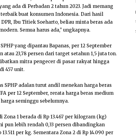
yang ada di Perbadan 2 tahun 2023. Jadi memang
 terbaik buat konsumen Indonesia. Dari hasil
PR, Ibu Titiek Soeharto, beliau minta beras ada
i modern. Semua harus ada,” ungkapnya.
s SPHP yang dipantau Bapanas, per 12 September
n atau 23,78 persen dari target setahun 1,5 juta ton.
libatkan mitra pengecer di pasar rakyat hingga
i 457 unit.
ras SPHP adalan turut andil menekan harga beras
A per 12 September, rerata harga beras medium
 harga seminggu sebelumnya.
i Zona 1 berada di Rp 13.467 per kilogram (kg)
ni pun lebih rendah 0,33 persen dibandingkan
3.511 per kg. Sementara Zona 2 di Rp 14.090 per