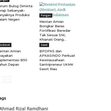
erum Bulog Diminta
erap Sebanyak-
anyaknya Produksi
Pangan
alam Negeri
Mentan Amran
Bongkar Beras
Fortifikasi Beredar
Tak Sesuai SNI,
Khianati Orang...
iodiesel
Sawit
entan Amran
BPDPKS dan
payakan
APKASINDO Perkuat
mplementasi B50
Kewirausahaan
ahun Depan
Santripreneur UKMK
Sawit Riau
ags
Ahmad Rizal Ramdhani