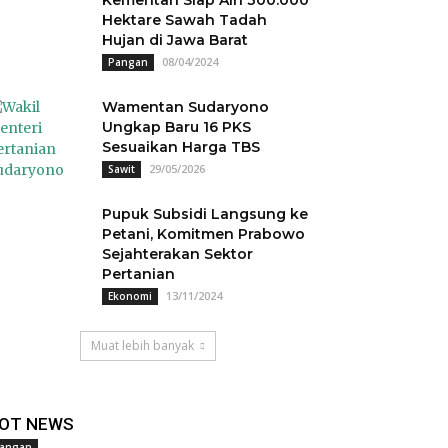
Kementan Siap Airi 300.000
Hektare Sawah Tadah
Hujan di Jawa Barat
08/04/2024
Pangan
Wamentan Sudaryono
Ungkap Baru 16 PKS
Sesuaikan Harga TBS
29/05/2026
Sawit
Pupuk Subsidi Langsung ke
Petani, Komitmen Prabowo
Sejahterakan Sektor
Pertanian
13/11/2024
Ekonomi
Muat lebih banyak
OT NEWS
angan