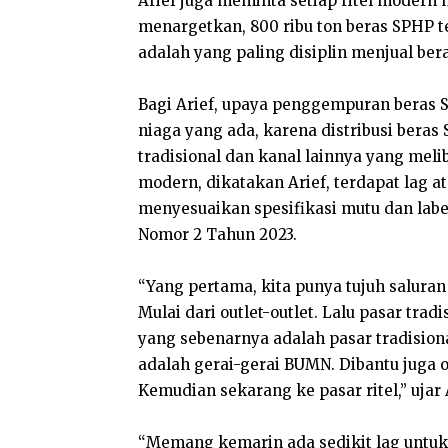
Arief juga meminta setiap ritel modern
menargetkan, 800 ribu ton beras SPHP te
adalah yang paling disiplin menjual be
Bagi Arief, upaya penggempuran beras S
niaga yang ada, karena distribusi beras
tradisional dan kanal lainnya yang meli
modern, dikatakan Arief, terdapat lag 
menyesuaikan spesifikasi mutu dan labe
Nomor 2 Tahun 2023.
“Yang pertama, kita punya tujuh salura
Mulai dari outlet-outlet. Lalu pasar trad
yang sebenarnya adalah pasar tradisional
adalah gerai-gerai BUMN. Dibantu juga o
Kemudian sekarang ke pasar ritel,” ujar 
“Memang kemarin ada sedikit lag untuk 