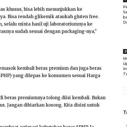
P
as khusus, bisa lebih menunjukkan ke
S
a. Bisa rendah glikemik ataukah gluten free.
b
D
, selalu minta hasil uji laboratoriumnya ke
rasnya sudah sesuai dengan packaging-nya,”
B
M
U
memasok kembali beras premium dan juga beras
I
T
(SPHP) yang dilepas ke konsumen sesuai Harga
i beras premiumnya tolong diisi kembali. Bukan
us. Jangan dibiarkan kosong. Kita disini untuk
T