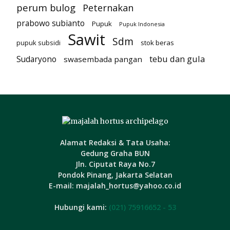
perum bulog
Peternakan
prabowo subianto
Pupuk
Pupuk Indonesia
Sawit
Sdm
pupuk subsidi
stok beras
tebu dan gula
Sudaryono
swasembada pangan
Alamat Redaksi & Tata Usaha:
Gedung Graha BUN
Jln. Ciputat Raya No.7
Pondok Pinang, Jakarta Selatan
E-mail: majalah_hortus@yahoo.co.id
Hubungi kami:
(021) 75916652 - 53