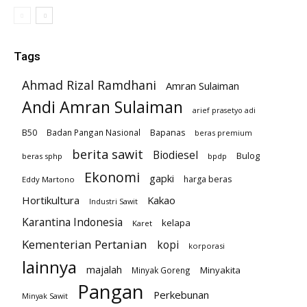
Tags
Ahmad Rizal Ramdhani
Amran Sulaiman
Andi Amran Sulaiman
arief prasetyo adi
B50
Badan Pangan Nasional
Bapanas
beras premium
berita sawit
Biodiesel
Bulog
beras sphp
bpdp
Ekonomi
gapki
harga beras
Eddy Martono
Hortikultura
Kakao
Industri Sawit
Karantina Indonesia
kelapa
Karet
Kementerian Pertanian
kopi
korporasi
lainnya
majalah
Minyakita
Minyak Goreng
Pangan
Perkebunan
Minyak Sawit