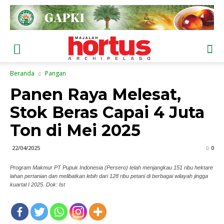
Beranda
Pangan
Panen Raya Melesat,
Stok Beras Capai 4 Juta
Ton di Mei 2025
22/04/2025
0
Program Makmur PT Pupuk Indonesia (Persero) telah menjangkau 151 ribu hektare
lahan pertanian dan melibatkan lebih dari 128 ribu petani di berbagai wilayah jingga
kuartal I 2025. Dok: Ist