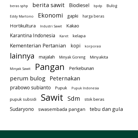
berita sawit
Biodiesel
Bulog
beras sphp
bpdp
Ekonomi
gapki
harga beras
Eddy Martono
Hortikultura
Kakao
Industri Sawit
Karantina Indonesia
kelapa
Karet
Kementerian Pertanian
kopi
korporasi
lainnya
majalah
Minyakita
Minyak Goreng
Pangan
Perkebunan
Minyak Sawit
perum bulog
Peternakan
prabowo subianto
Pupuk
Pupuk Indonesia
Sawit
Sdm
pupuk subsidi
stok beras
tebu dan gula
Sudaryono
swasembada pangan