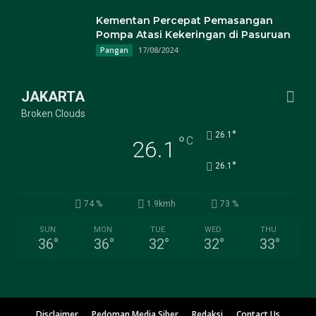
Kementan Percepat Pemasangan
Pompa Atasi Kekeringan di Pasuruan
17/08/2024
Pangan
JAKARTA
Broken Clouds
°
26.1
°
C
26.1
°
26.1
74 %
1.9kmh
73 %
SUN
MON
TUE
WED
THU
36
°
36
°
32
°
32
°
33
°
Disclaimer
Pedoman Media Siber
Redaksi
Contact Us