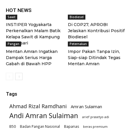
HOT NEWS
Sawit
Biodiesel
INSTIPER Yogyakarta
Di COP27, APROBI
Perkenalkan Malam Batik
Jelaskan Kontribusi Positif
Kelapa Sawit di Kampung
Biodiesel
Tamansari
Pangan
Peternakan
Mentan Amran Ingatkan
Impor Pakan Tanpa Izin,
Dampak Serius Harga
Siap-siap Ditindak Tegas
Gabah di Bawah HPP
Mentan Amran
Tags
Ahmad Rizal Ramdhani
Amran Sulaiman
Andi Amran Sulaiman
arief prasetyo adi
B50
Badan Pangan Nasional
Bapanas
beras premium