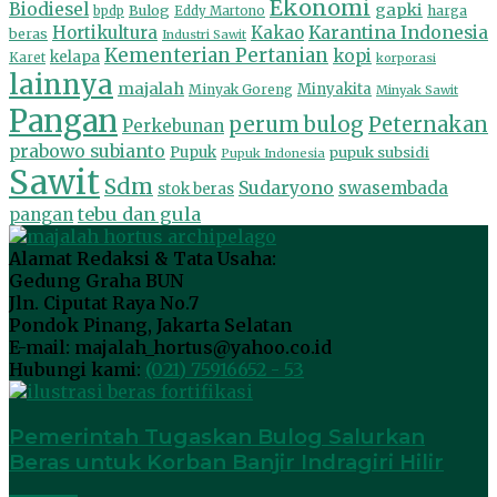
Ekonomi
Biodiesel
gapki
Bulog
harga
bpdp
Eddy Martono
Hortikultura
Kakao
Karantina Indonesia
beras
Industri Sawit
Kementerian Pertanian
kopi
kelapa
Karet
korporasi
lainnya
majalah
Minyakita
Minyak Goreng
Minyak Sawit
Pangan
perum bulog
Peternakan
Perkebunan
prabowo subianto
Pupuk
pupuk subsidi
Pupuk Indonesia
Sawit
Sdm
Sudaryono
swasembada
stok beras
tebu dan gula
pangan
Alamat Redaksi & Tata Usaha:
Gedung Graha BUN
Jln. Ciputat Raya No.7
Pondok Pinang, Jakarta Selatan
E-mail: majalah_hortus@yahoo.co.id
Hubungi kami:
(021) 75916652 - 53
Pemerintah Tugaskan Bulog Salurkan
Beras untuk Korban Banjir Indragiri Hilir