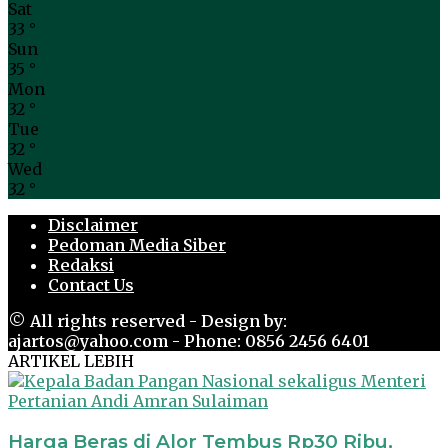
Sat
33
°
Sun
35
°
Mon
32
°
Tue
32
°
Wed
32
°
Disclaimer
Pedoman Media Siber
Redaksi
Contact Us
© All rights reserved - Design by:
ajartos@yahoo.com - Phone: 0856 2456 6401
ARTIKEL LEBIH
Harga Beras di Alor Tembus Rp30 Ribu,