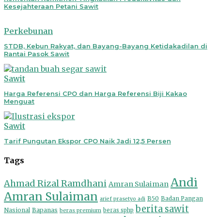
Kesejahteraan Petani Sawit
Perkebunan
STDB, Kebun Rakyat, dan Bayang-Bayang Ketidakadilan di
Rantai Pasok Sawit
Sawit
Harga Referensi CPO dan Harga Referensi Biji Kakao
Menguat
Sawit
Tarif Pungutan Ekspor CPO Naik Jadi 12,5 Persen
Tags
Andi
Ahmad Rizal Ramdhani
Amran Sulaiman
Amran Sulaiman
B50
Badan Pangan
arief prasetyo adi
berita sawit
Nasional
Bapanas
beras premium
beras sphp