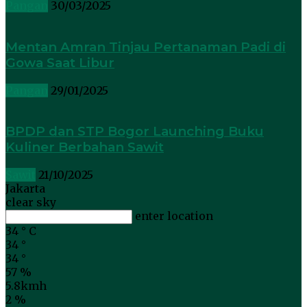
Pangan
30/03/2025
Mentan Amran Tinjau Pertanaman Padi di
Gowa Saat Libur
Pangan
29/01/2025
BPDP dan STP Bogor Launching Buku
Kuliner Berbahan Sawit
Sawit
21/10/2025
Jakarta
clear sky
enter location
34
°
C
34
°
34
°
57 %
5.8kmh
2 %