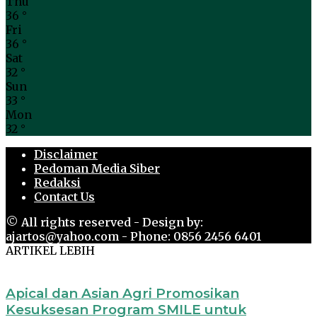
Thu
36
°
Fri
36
°
Sat
32
°
Sun
33
°
Mon
32
°
Disclaimer
Pedoman Media Siber
Redaksi
Contact Us
© All rights reserved - Design by:
ajartos@yahoo.com - Phone: 0856 2456 6401
ARTIKEL LEBIH
Apical dan Asian Agri Promosikan
Kesuksesan Program SMILE untuk