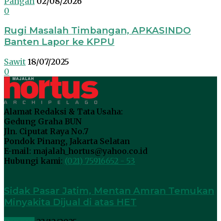
Pangan
02/08/2026
0
Rugi Masalah Timbangan, APKASINDO
Banten Lapor ke KPPU
Sawit
18/07/2025
0
Alamat Redaksi & Tata Usaha:
Gedung Graha BUN
Jln. Ciputat Raya No.7
Pondok Pinang, Jakarta Selatan
E-mail: majalah_hortus@yahoo.co.id
Hubungi kami:
(021) 75916652 - 53
Sidak Pasar Jatim, Mentan Amran Temukan
Minyakita Dijual di atas HET