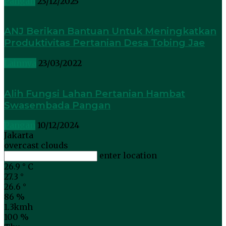
Pangan
23/12/2025
ANJ Berikan Bantuan Untuk Meningkatkan
Produktivitas Pertanian Desa Tobing Jae
Lainnya
23/03/2022
Alih Fungsi Lahan Pertanian Hambat
Swasembada Pangan
Pangan
10/12/2024
Jakarta
overcast clouds
enter location
26.9
°
C
27.3
°
26.6
°
86 %
1.3kmh
100 %