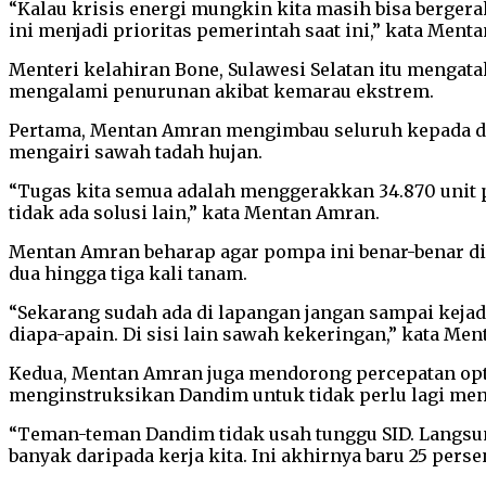
“Kalau krisis energi mungkin kita masih bisa bergerak
ini menjadi prioritas pemerintah saat ini,” kata Ment
Menteri kelahiran Bone, Sulawesi Selatan itu mengat
mengalami penurunan akibat kemarau ekstrem.
Pertama, Mentan Amran mengimbau seluruh kepada di
mengairi sawah tadah hujan.
“Tugas kita semua adalah menggerakkan 34.870 unit p
tidak ada solusi lain,” kata Mentan Amran.
Mentan Amran beharap agar pompa ini benar-benar dim
dua hingga tiga kali tanam.
“Sekarang sudah ada di lapangan jangan sampai kejadi
diapa-apain. Di sisi lain sawah kekeringan,” kata Me
Kedua, Mentan Amran juga mendorong percepatan optima
menginstruksikan Dandim untuk tidak perlu lagi menu
“Teman-teman Dandim tidak usah tunggu SID. Langsung aja
banyak daripada kerja kita. Ini akhirnya baru 25 pers