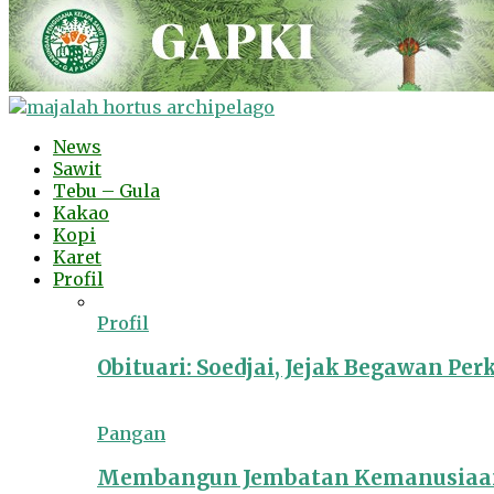
News
Sawit
Tebu – Gula
Kakao
Kopi
Karet
Profil
Profil
Obituari: Soedjai, Jejak Begawan Pe
Pangan
Membangun Jembatan Kemanusiaan