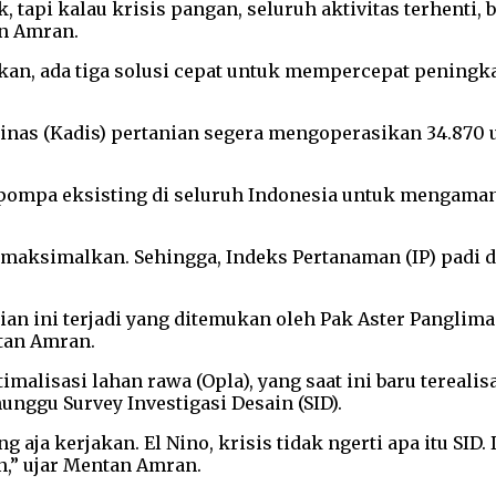
, tapi kalau krisis pangan, seluruh aktivitas terhenti,
an Amran.
akan, ada tiga solusi cepat untuk mempercepat peningk
nas (Kadis) pertanian segera mengoperasikan 34.870 
ompa eksisting di seluruh Indonesia untuk mengamankan
aksimalkan. Sehingga, Indeks Pertanaman (IP) padi di
an ini terjadi yang ditemukan oleh Pak Aster Panglima
ntan Amran.
lisasi lahan rawa (Opla), yang saat ini baru terealisa
nggu Survey Investigasi Desain (SID).
 kerjakan. El Nino, krisis tidak ngerti apa itu SID. Dia
en,” ujar Mentan Amran.