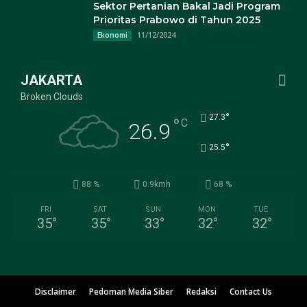
Sektor Pertanian Bakal Jadi Program
Prioritas Prabowo di Tahun 2025
11/12/2024
Ekonomi
JAKARTA
Broken Clouds
°
27.3
°
C
26.9
°
25.5
88 %
0.9kmh
68 %
FRI
SAT
SUN
MON
TUE
35
°
35
°
33
°
32
°
32
°
Disclaimer
Pedoman Media Siber
Redaksi
Contact Us