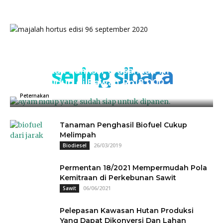
sering sibaca
Kementan Sanksi Perusahaan NH, Jual
Ayam Hidup di Bawah Rp18.000
04/07/2025
0
Peternakan
Tanaman Penghasil Biofuel Cukup
Melimpah
26/03/2019
Biodiesel
Permentan 18/2021 Mempermudah Pola
Kemitraan di Perkebunan Sawit
06/06/2021
Sawit
Pelepasan Kawasan Hutan Produksi
Yang Dapat Dikonversi Dan Lahan