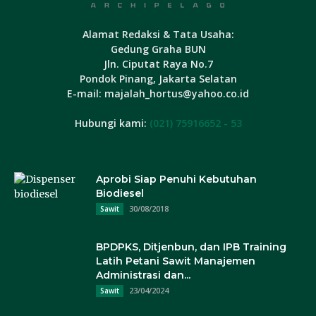
Alamat Redaksi & Tata Usaha:
Gedung Graha BUN
Jln. Ciputat Raya No.7
Pondok Pinang, Jakarta Selatan
E-mail: majalah_hortus@yahoo.co.id
Hubungi kami:
(021) 75916652 - 53
Aprobi Siap Penuhi Kebutuhan
Biodiesel
30/08/2018
Sawit
BPDPKS, Ditjenbun, dan IPB Training
Latih Petani Sawit Manajemen
Administrasi dan...
23/04/2024
Sawit