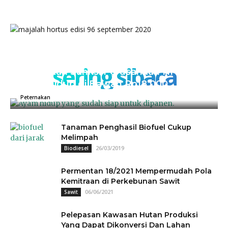
sering sibaca
Kementan Sanksi Perusahaan NH, Jual
Ayam Hidup di Bawah Rp18.000
04/07/2025
0
Peternakan
Tanaman Penghasil Biofuel Cukup
Melimpah
26/03/2019
Biodiesel
Permentan 18/2021 Mempermudah Pola
Kemitraan di Perkebunan Sawit
06/06/2021
Sawit
Pelepasan Kawasan Hutan Produksi
Yang Dapat Dikonversi Dan Lahan