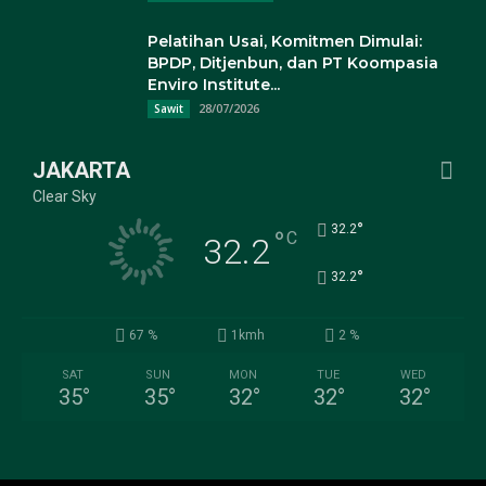
Pelatihan Usai, Komitmen Dimulai:
BPDP, Ditjenbun, dan PT Koompasia
Enviro Institute...
28/07/2026
Sawit
JAKARTA
Clear Sky
°
32.2
°
C
32.2
°
32.2
67 %
1kmh
2 %
SAT
SUN
MON
TUE
WED
35
°
35
°
32
°
32
°
32
°