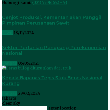
Hubungi kami:
(021) 75916652 - 53
Genjot Produksi, Kementan akan Panggil
Pimpinan Perusahaan Sawit
Sawit
18/11/2024
Sektor Pertanian Penopang Perekonomian
Nasional
Pangan
05/05/2025
Kepala Bapanas Tepis Stok Beras Nasional
Kurang
Pangan
29/02/2024
Jakarta
clear sky
enter location