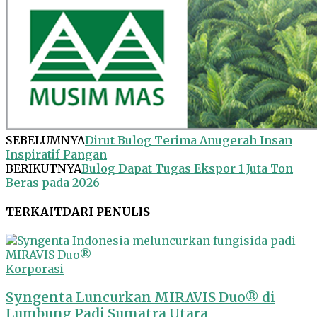
SEBELUMNYA
Dirut Bulog Terima Anugerah Insan
Inspiratif Pangan
BERIKUTNYA
Bulog Dapat Tugas Ekspor 1 Juta Ton
Beras pada 2026
TERKAIT
DARI PENULIS
Korporasi
Syngenta Luncurkan MIRAVIS Duo® di
Lumbung Padi Sumatra Utara