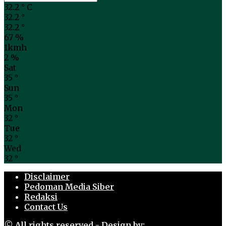
32.2
°
C
32.2
°
32.2
°
67 %
1kmh
2 %
Sat
35
°
Sun
35
°
Mon
32
°
Tue
32
°
Wed
32
°
Disclaimer
Pedoman Media Siber
Redaksi
Contact Us
© All rights reserved - Design by: