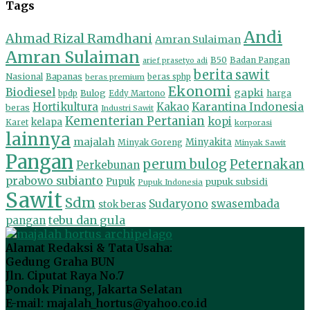
Tags
Andi
Ahmad Rizal Ramdhani
Amran Sulaiman
Amran Sulaiman
B50
Badan Pangan
arief prasetyo adi
berita sawit
Nasional
Bapanas
beras premium
beras sphp
Ekonomi
Biodiesel
gapki
Bulog
harga
bpdp
Eddy Martono
Hortikultura
Kakao
Karantina Indonesia
beras
Industri Sawit
Kementerian Pertanian
kopi
kelapa
Karet
korporasi
lainnya
majalah
Minyakita
Minyak Goreng
Minyak Sawit
Pangan
perum bulog
Peternakan
Perkebunan
prabowo subianto
Pupuk
pupuk subsidi
Pupuk Indonesia
Sawit
Sdm
Sudaryono
swasembada
stok beras
tebu dan gula
pangan
Alamat Redaksi & Tata Usaha:
Gedung Graha BUN
Jln. Ciputat Raya No.7
Pondok Pinang, Jakarta Selatan
E-mail: majalah_hortus@yahoo.co.id