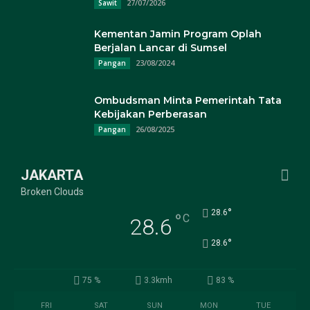
27/07/2026
Sawit
Kementan Jamin Program Oplah
Berjalan Lancar di Sumsel
23/08/2024
Pangan
Ombudsman Minta Pemerintah Tata
Kebijakan Perberasan
26/08/2025
Pangan
JAKARTA
Broken Clouds
°
28.6
°
C
28.6
°
28.6
75 %
3.3kmh
83 %
FRI
SAT
SUN
MON
TUE