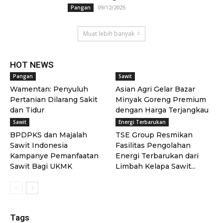
09/12/2025
Pangan
Muat lebih banyak
HOT NEWS
Pangan
Sawit
Wamentan: Penyuluh
Asian Agri Gelar Bazar
Pertanian Dilarang Sakit
Minyak Goreng Premium
dan Tidur
dengan Harga Terjangkau
Sawit
Energi Terbarukan
BPDPKS dan Majalah
TSE Group Resmikan
Sawit Indonesia
Fasilitas Pengolahan
Kampanye Pemanfaatan
Energi Terbarukan dari
Sawit Bagi UKMK
Limbah Kelapa Sawit...
Tags