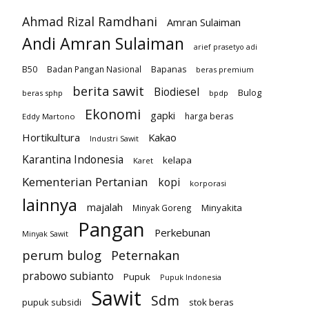
Ahmad Rizal Ramdhani
Amran Sulaiman
Andi Amran Sulaiman
arief prasetyo adi
B50
Badan Pangan Nasional
Bapanas
beras premium
berita sawit
Biodiesel
Bulog
beras sphp
bpdp
Ekonomi
gapki
harga beras
Eddy Martono
Hortikultura
Kakao
Industri Sawit
Karantina Indonesia
kelapa
Karet
Kementerian Pertanian
kopi
korporasi
lainnya
majalah
Minyakita
Minyak Goreng
Pangan
Perkebunan
Minyak Sawit
perum bulog
Peternakan
prabowo subianto
Pupuk
Pupuk Indonesia
Sawit
Sdm
pupuk subsidi
stok beras