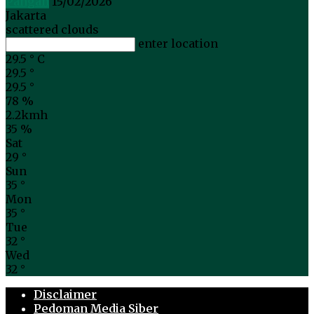
Pangan
15/02/2026
Jakarta
scattered clouds
enter location
29.5
°
C
29.5
°
29.5
°
78 %
2.2kmh
35 %
Sat
29
°
Sun
35
°
Mon
35
°
Tue
32
°
Wed
32
°
Disclaimer
Pedoman Media Siber