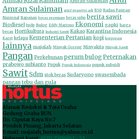
Ahmad Rizal Ramdhani
Amran Sulaiman
Amran Sulaiman
B50
Badan Pangan
arief prasetyo adi
berita sawit
Nasional
Bapanas
beras premium
beras sphp
Ekonomi
Biodiesel
gapki
Bulog
harga
bpdp
Eddy Martono
Hortikultura
Kakao
Karantina Indonesia
beras
Industri Sawit
Kementerian Pertanian
kopi
kelapa
Karet
korporasi
lainnya
majalah
Minyakita
Minyak Goreng
Minyak Sawit
Pangan
perum bulog
Peternakan
Perkebunan
prabowo subianto
Pupuk
pupuk subsidi
Pupuk Indonesia
Sawit
Sdm
Sudaryono
swasembada
stok beras
tebu dan gula
pangan
Alamat Redaksi & Tata Usaha:
Gedung Graha BUN
Jln. Ciputat Raya No.7
Pondok Pinang, Jakarta Selatan
E-mail: majalah_hortus@yahoo.co.id
Hubungi kami:
(021) 75916652 - 53