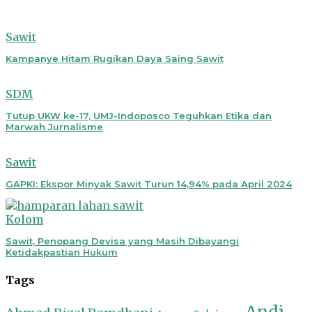
Sawit
Kampanye Hitam Rugikan Daya Saing Sawit
SDM
Tutup UKW ke-17, UMJ-Indoposco Teguhkan Etika dan
Marwah Jurnalisme
Sawit
GAPKI: Ekspor Minyak Sawit Turun 14,94% pada April 2024
Kolom
Sawit, Penopang Devisa yang Masih Dibayangi
Ketidakpastian Hukum
Tags
Andi