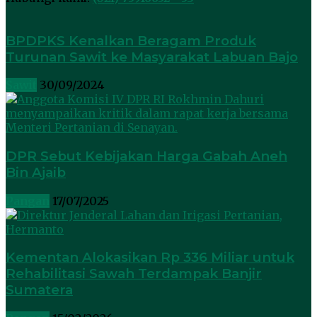
BPDPKS Kenalkan Beragam Produk
Turunan Sawit ke Masyarakat Labuan Bajo
Sawit
30/09/2024
DPR Sebut Kebijakan Harga Gabah Aneh
Bin Ajaib
Pangan
17/07/2025
Kementan Alokasikan Rp 336 Miliar untuk
Rehabilitasi Sawah Terdampak Banjir
Sumatera