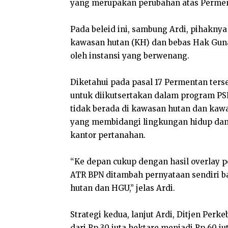
yang merupakan perubahan atas Permen
Pada beleid ini, sambung Ardi, pihakny
kawasan hutan (KH) dan bebas Hak Gun
oleh instansi yang berwenang.
Diketahui pada pasal 17 Permentan terse
untuk diikutsertakan dalam program PSR
tidak berada di kawasan hutan dan kawa
yang membidangi lingkungan hidup dan k
kantor pertanahan.
“Ke depan cukup dengan hasil overlay p
ATR BPN ditambah pernyataan sendiri b
hutan dan HGU,” jelas Ardi.
Strategi kedua, lanjut Ardi, Ditjen P
dari Rp 30 juta hektare menjadi Rp 60 ju