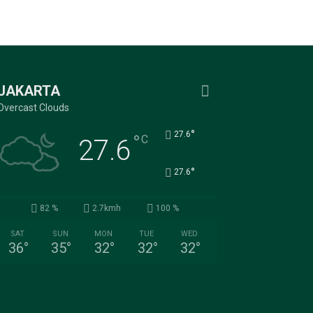
JAKARTA
Overcast Clouds
°
27.6
°
C
27.6
°
27.6
82 %
2.7kmh
100 %
SAT
SUN
MON
TUE
WED
36
°
35
°
32
°
32
°
32
°