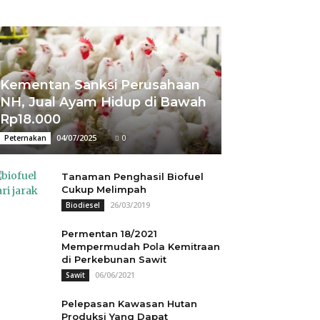
Kementan Sanksi Perusahaan
NH, Jual Ayam Hidup di Bawah
Rp18.000
04/07/2025
0
Peternakan
Tanaman Penghasil Biofuel
Cukup Melimpah
26/03/2019
Biodiesel
Permentan 18/2021
Mempermudah Pola Kemitraan
di Perkebunan Sawit
06/06/2021
Sawit
Pelepasan Kawasan Hutan
Produksi Yang Dapat