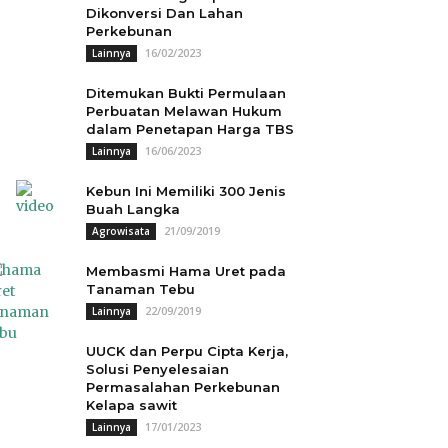
Dikonversi Dan Lahan
Perkebunan
16/02/2023
Lainnya
Ditemukan Bukti Permulaan
Perbuatan Melawan Hukum
dalam Penetapan Harga TBS
16/06/2023
Lainnya
Kebun Ini Memiliki 300 Jenis
Buah Langka
21/09/2019
Agrowisata
Membasmi Hama Uret pada
Tanaman Tebu
22/09/2019
Lainnya
UUCK dan Perpu Cipta Kerja,
Solusi Penyelesaian
Permasalahan Perkebunan
Kelapa sawit
17/01/2023
Lainnya