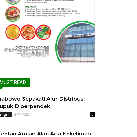
MUST READ
rabowo Sepakati Alur Distribusi
upuk Diperpendek
27/11/2024
angan
0
entan Amran Akui Ada Kekeliruan