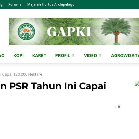
og
Forums
Majalah Hortus Archipelago
AO
KOPI
KARET
PROFIL
VIDEO
AGROWISAT
i Capai 120.000 Hektare
 PSR Tahun Ini Capai
0