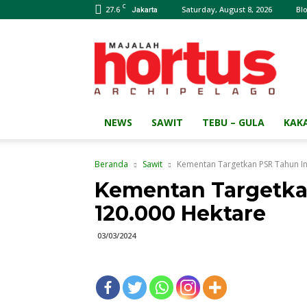
C
27.6
Saturday, August 8, 2026
Bl
Jakarta
Majalah
HORTUS
Archipelago
NEWS
SAWIT
TEBU – GULA
KAK
Beranda
Sawit
Kementan Targetkan PSR Tahun In
Kementan Targetkan
120.000 Hektare
03/03/2024