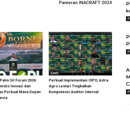
Pameran INACRAFT 2024
P
k
P
P
P
P
A
Sawit
M
Palm Oil Forum 2026:
Perkuat Implementasi ISPO, Astra
C
istis Inovasi dan
Agro Lestari Tingkatkan
tas Perkuat Masa Depan
Kompetensi Auditor Internal
P
esia