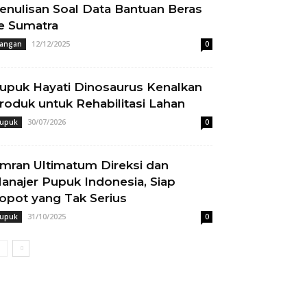
enulisan Soal Data Bantuan Beras
e Sumatra
12/12/2025
angan
0
upuk Hayati Dinosaurus Kenalkan
roduk untuk Rehabilitasi Lahan
30/07/2026
upuk
0
mran Ultimatum Direksi dan
anajer Pupuk Indonesia, Siap
opot yang Tak Serius
31/10/2025
upuk
0