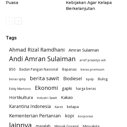
Puasa
Kebijakan Agar Kelapa
Berkelanjutan
Tags
Ahmad Rizal Ramdhani
Amran Sulaiman
Andi Amran Sulaiman
arief prasetyo adi
B50
Badan Pangan Nasional
Bapanas
beras premium
berita sawit
Biodiesel
Bulog
beras sphp
bpdp
Ekonomi
gapki
harga beras
Eddy Martono
Hortikultura
Kakao
Industri Sawit
Karantina Indonesia
kelapa
Karet
Kementerian Pertanian
kopi
korporasi
lainnya
majalah
Minyakita
Minyak Goreng