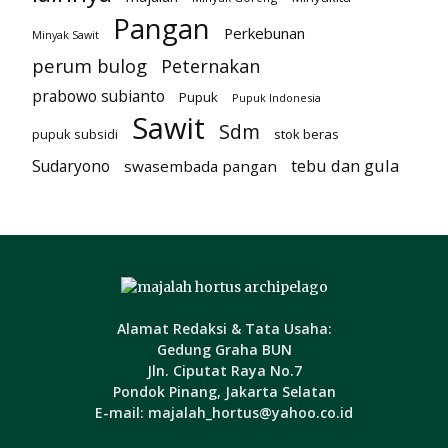
Pangan
Perkebunan
Minyak Sawit
perum bulog
Peternakan
prabowo subianto
Pupuk
Pupuk Indonesia
Sawit
Sdm
pupuk subsidi
stok beras
tebu dan gula
Sudaryono
swasembada pangan
Alamat Redaksi & Tata Usaha:
Gedung Graha BUN
Jln. Ciputat Raya No.7
Pondok Pinang, Jakarta Selatan
E-mail: majalah_hortus@yahoo.co.id