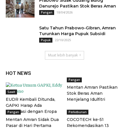
Prabowo Sidak Gudang Bulog
Danurejo Pastikan Stok Beras Aman
18/04/2026
Pangan
Satu Tahun Prabowo-Gibran, Amran
Turunkan Harga Pupuk Subsidi
22/10/2025
Pupuk
Muat lebih banyak
HOT NEWS
Pangan
Mentan Amran Pastikan
Sawit
Stok Beras Aman
EUDR Kembali Ditunda,
Menjelang Idulfitri
GAPKI Harap Ada
Negosiasi dengan Eropa
Pangan
Perkebunan
Mentan Amran Sidak Dua
COCOTECH ke-51
Pasar di Hari Pertama
Rekomendasikan 13