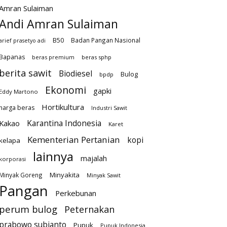
Amran Sulaiman
Andi Amran Sulaiman
B50
Badan Pangan Nasional
arief prasetyo adi
Bapanas
beras premium
beras sphp
berita sawit
Biodiesel
Bulog
bpdp
Ekonomi
gapki
Eddy Martono
Hortikultura
harga beras
Industri Sawit
Karantina Indonesia
Kakao
Karet
Kementerian Pertanian
kopi
kelapa
lainnya
majalah
korporasi
Minyakita
Minyak Goreng
Minyak Sawit
Pangan
Perkebunan
perum bulog
Peternakan
prabowo subianto
Pupuk
Pupuk Indonesia