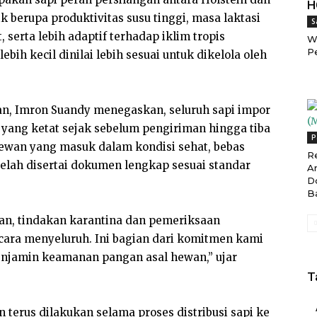
H
 berupa produktivitas susu tinggi, masa laktasi
S
, serta lebih adaptif terhadap iklim tropis
W
P
lebih kecil dinilai lebih sesuai untuk dikelola oleh
an, Imron Suandy menegaskan, seluruh sapi impor
 yang ketat sejak sebelum pengiriman hingga tiba
P
ewan yang masuk dalam kondisi sehat, bebas
R
telah disertai dokumen lengkap sesuai standar
A
D
B
n, tindakan karantina dan pemeriksaan
ara menyeluruh. Ini bagian dari komitmen kami
njamin keamanan pangan asal hewan,” ujar
T
erus dilakukan selama proses distribusi sapi ke