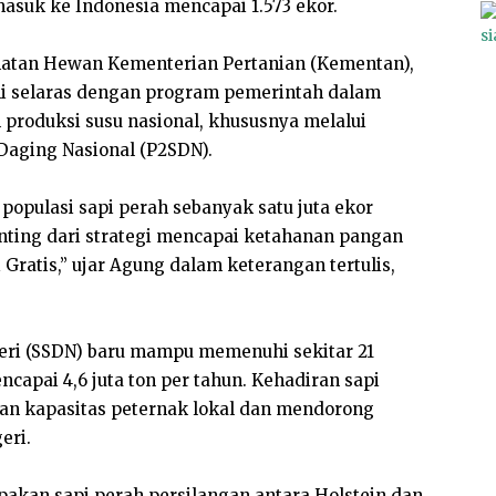
 masuk ke Indonesia mencapai 1.573 ekor.
hatan Hewan Kementerian Pertanian (Kementan),
i selaras dengan program pemerintah dalam
produksi susu nasional, khususnya melalui
Daging Nasional (P2SDN).
opulasi sapi perah sebanyak satu juta ekor
enting dari strategi mencapai ketahanan pangan
atis,” ujar Agung dalam keterangan tertulis,
geri (SSDN) baru mampu memenuhi sekitar 21
capai 4,6 juta ton per tahun. Kehadiran sapi
an kapasitas peternak lokal dan mendorong
eri.
akan sapi perah persilangan antara Holstein dan