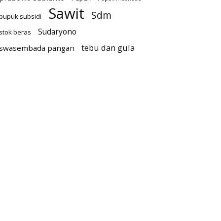
Sawit
Sdm
pupuk subsidi
Sudaryono
stok beras
tebu dan gula
swasembada pangan