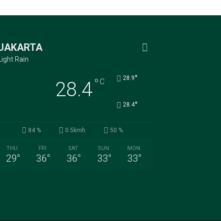
JAKARTA
Light Rain
°
28.9
°
C
28.4
°
28.4
84 %
0.5kmh
50 %
THU
FRI
SAT
SUN
MON
29
°
36
°
36
°
33
°
33
°