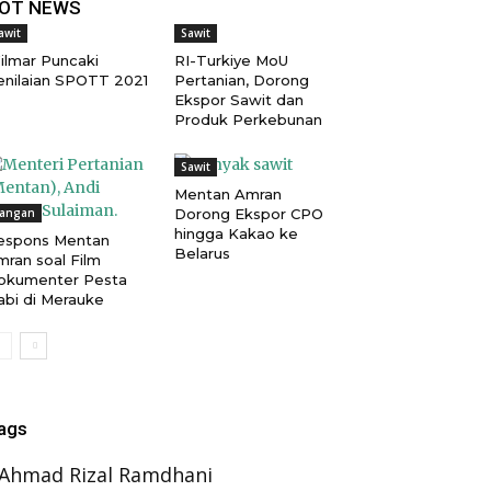
OT NEWS
awit
Sawit
ilmar Puncaki
RI-Turkiye MoU
enilaian SPOTT 2021
Pertanian, Dorong
Ekspor Sawit dan
Produk Perkebunan
Sawit
Mentan Amran
angan
Dorong Ekspor CPO
hingga Kakao ke
espons Mentan
Belarus
mran soal Film
okumenter Pesta
abi di Merauke
ags
Ahmad Rizal Ramdhani