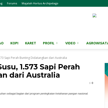
og
Forums
Majalah Hortus Archipelago
AO
KOPI
KARET
PROFIL
VIDEO
AGROWISAT
573 Sapi Perah Bunting Didatangkan dari Australia
usu, 1.573 Sapi Perah
n dari Australia
0
labuhan sebagai bagian dari program peningkatan ketahanan pangan nasional.