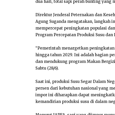
dua hari, total sapi perah bunting yang
Direktur Jenderal Peternakan dan Kese
Agung Suganda mengatakan, langkah in
mempercepat peningkatan populasi dan 
Program Percepatan Produksi Susu dan 
“Pemerintah menargetkan peningkatan p
hingga tahun 2029. Ini adalah bagian p
dan mendukung program Makan Bergizi Gr
Sabtu (28/6).
Saat ini, produksi Susu Segar Dalam Ne
persen dari kebutuhan nasional yang men
impor ini diharapkan dapat meningkatk
kemandirian produksi susu di dalam neg
Menurut JAPFA, sapi yang diimpor merup