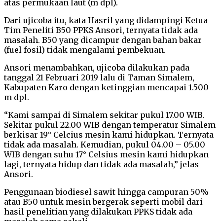
atas permukaan laut (m dpl).
Dari ujicoba itu, kata Hasril yang didampingi Ketua
Tim Peneliti B50 PPKS Ansori, ternyata tidak ada
masalah. B50 yang dicampur dengan bahan bakar
(fuel fosil) tidak mengalami pembekuan.
Ansori menambahkan, ujicoba dilakukan pada
tanggal 21 Februari 2019 lalu di Taman Simalem,
Kabupaten Karo dengan ketinggian mencapai 1.500
m dpl.
“Kami sampai di Simalem sekitar pukul 17.00 WIB.
Sekitar pukul 22.00 WIB dengan temperatur Simalem
berkisar 19° Celcius mesin kami hidupkan. Ternyata
tidak ada masalah. Kemudian, pukul 04.00 – 05.00
WIB dengan suhu 17° Celsius mesin kami hidupkan
lagi, ternyata hidup dan tidak ada masalah,” jelas
Ansori.
Penggunaan biodiesel sawit hingga campuran 50%
atau B50 untuk mesin bergerak seperti mobil dari
hasil penelitian yang dilakukan PPKS tidak ada