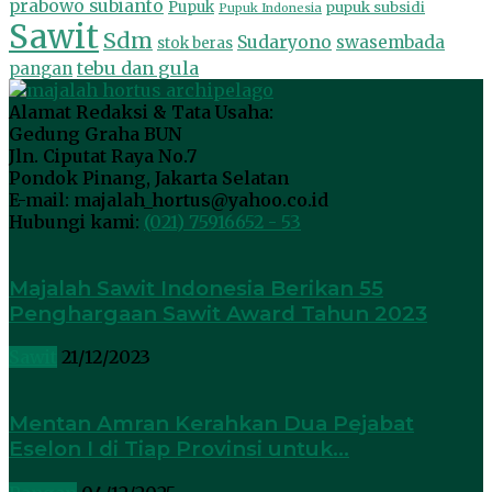
prabowo subianto
Pupuk
pupuk subsidi
Pupuk Indonesia
Sawit
Sdm
Sudaryono
swasembada
stok beras
tebu dan gula
pangan
Alamat Redaksi & Tata Usaha:
Gedung Graha BUN
Jln. Ciputat Raya No.7
Pondok Pinang, Jakarta Selatan
E-mail: majalah_hortus@yahoo.co.id
Hubungi kami:
(021) 75916652 - 53
Majalah Sawit Indonesia Berikan 55
Penghargaan Sawit Award Tahun 2023
Sawit
21/12/2023
Mentan Amran Kerahkan Dua Pejabat
Eselon I di Tiap Provinsi untuk...