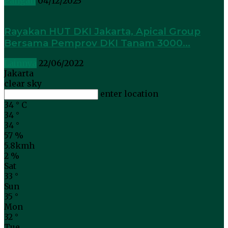
Pangan
04/12/2025
Rayakan HUT DKI Jakarta, Apical Group
Bersama Pemprov DKI Tanam 3000...
Lainnya
22/06/2022
Jakarta
clear sky
enter location
34
°
C
34
°
34
°
57 %
5.8kmh
2 %
Sat
33
°
Sun
35
°
Mon
32
°
Tue