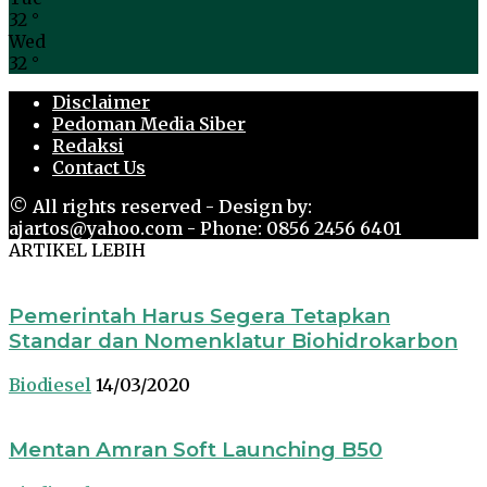
32
°
Wed
32
°
Disclaimer
Pedoman Media Siber
Redaksi
Contact Us
© All rights reserved - Design by:
ajartos@yahoo.com - Phone: 0856 2456 6401
ARTIKEL LEBIH
Pemerintah Harus Segera Tetapkan
Standar dan Nomenklatur Biohidrokarbon
Biodiesel
14/03/2020
Mentan Amran Soft Launching B50