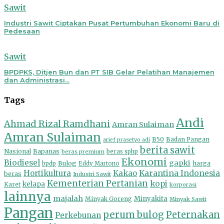
Sawit
Industri Sawit Ciptakan Pusat Pertumbuhan Ekonomi Baru di
Pedesaan
Sawit
BPDPKS, Ditjen Bun dan PT SIB Gelar Pelatihan Manajemen
dan Administrasi...
Tags
Andi
Ahmad Rizal Ramdhani
Amran Sulaiman
Amran Sulaiman
B50
Badan Pangan
arief prasetyo adi
berita sawit
Nasional
Bapanas
beras premium
beras sphp
Ekonomi
Biodiesel
gapki
Bulog
harga
bpdp
Eddy Martono
Hortikultura
Kakao
Karantina Indonesia
beras
Industri Sawit
Kementerian Pertanian
kopi
kelapa
Karet
korporasi
lainnya
majalah
Minyakita
Minyak Goreng
Minyak Sawit
Pangan
perum bulog
Peternakan
Perkebunan