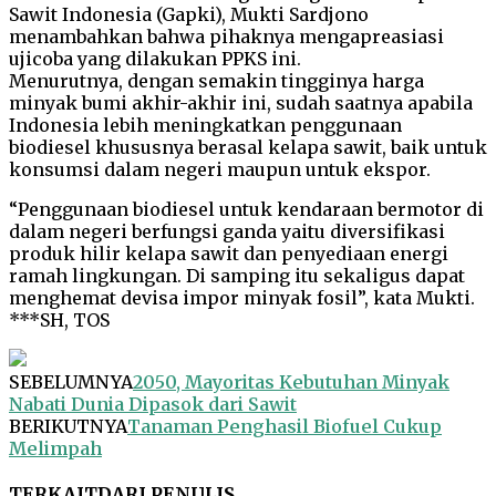
Sawit Indonesia (Gapki), Mukti Sardjono
menambahkan bahwa pihaknya mengapreasiasi
ujicoba yang dilakukan PPKS ini.
Menurutnya, dengan semakin tingginya harga
minyak bumi akhir-akhir ini, sudah saatnya apabila
Indonesia lebih meningkatkan penggunaan
biodiesel khususnya berasal kelapa sawit, baik untuk
konsumsi dalam negeri maupun untuk ekspor.
“Penggunaan biodiesel untuk kendaraan bermotor di
dalam negeri berfungsi ganda yaitu diversifikasi
produk hilir kelapa sawit dan penyediaan energi
ramah lingkungan. Di samping itu sekaligus dapat
menghemat devisa impor minyak fosil”, kata Mukti.
***SH, TOS
SEBELUMNYA
2050, Mayoritas Kebutuhan Minyak
Nabati Dunia Dipasok dari Sawit
BERIKUTNYA
Tanaman Penghasil Biofuel Cukup
Melimpah
TERKAIT
DARI PENULIS