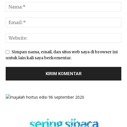
Simpan nama, email, dan situs web saya di browser ini
untuk lain kali saya berkomentar.
sering sibaca
Kementan Sanksi Perusahaan NH, Jual