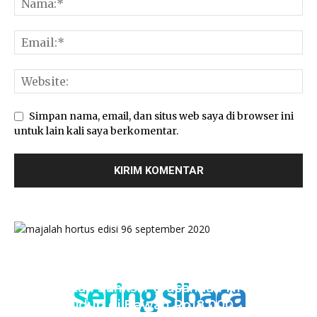
Simpan nama, email, dan situs web saya di browser ini
untuk lain kali saya berkomentar.
sering sibaca
Kementan Sanksi Perusahaan NH, Jual
Ayam Hidup di Bawah Rp18.000