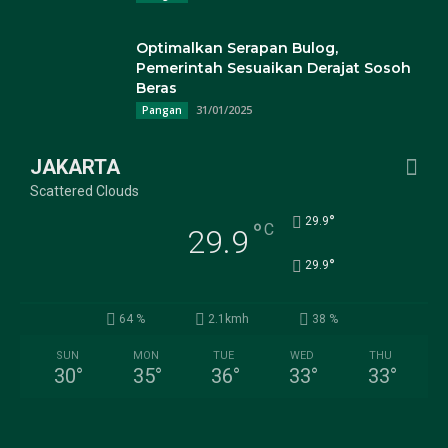
Optimalkan Serapan Bulog,
Pemerintah Sesuaikan Derajat Sosoh
Beras
31/01/2025
Pangan
JAKARTA
Scattered Clouds
°
29.9
°
C
29.9
°
29.9
64 %
2.1kmh
38 %
SUN
MON
TUE
WED
THU
30
°
35
°
36
°
33
°
33
°