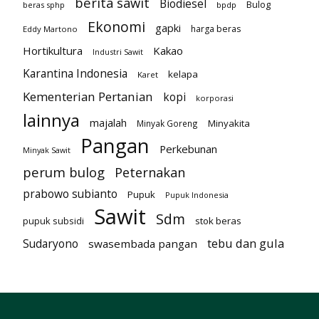
berita sawit
Biodiesel
Bulog
beras sphp
bpdp
Ekonomi
gapki
harga beras
Eddy Martono
Hortikultura
Kakao
Industri Sawit
Karantina Indonesia
kelapa
Karet
Kementerian Pertanian
kopi
korporasi
lainnya
majalah
Minyakita
Minyak Goreng
Pangan
Perkebunan
Minyak Sawit
perum bulog
Peternakan
prabowo subianto
Pupuk
Pupuk Indonesia
Sawit
Sdm
pupuk subsidi
stok beras
tebu dan gula
Sudaryono
swasembada pangan