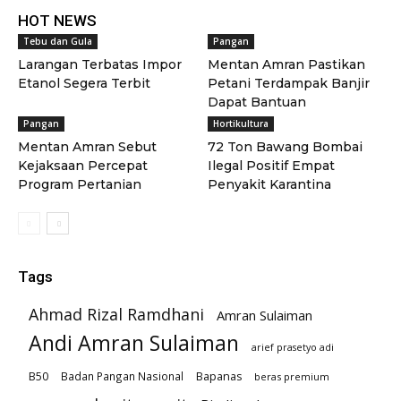
HOT NEWS
Tebu dan Gula
Pangan
Larangan Terbatas Impor
Mentan Amran Pastikan
Etanol Segera Terbit
Petani Terdampak Banjir
Dapat Bantuan
Pangan
Hortikultura
Mentan Amran Sebut
72 Ton Bawang Bombai
Kejaksaan Percepat
Ilegal Positif Empat
Program Pertanian
Penyakit Karantina
Tags
Ahmad Rizal Ramdhani
Amran Sulaiman
Andi Amran Sulaiman
arief prasetyo adi
B50
Badan Pangan Nasional
Bapanas
beras premium