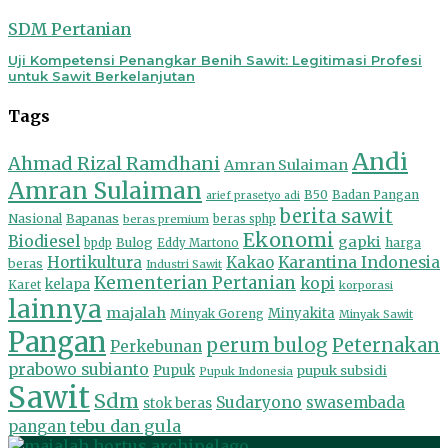
SDM Pertanian
Uji Kompetensi Penangkar Benih Sawit: Legitimasi Profesi
untuk Sawit Berkelanjutan
Tags
Andi
Ahmad Rizal Ramdhani
Amran Sulaiman
Amran Sulaiman
B50
Badan Pangan
arief prasetyo adi
berita sawit
Nasional
Bapanas
beras premium
beras sphp
Ekonomi
Biodiesel
gapki
Bulog
harga
bpdp
Eddy Martono
Hortikultura
Kakao
Karantina Indonesia
beras
Industri Sawit
Kementerian Pertanian
kopi
kelapa
Karet
korporasi
lainnya
majalah
Minyakita
Minyak Goreng
Minyak Sawit
Pangan
perum bulog
Peternakan
Perkebunan
prabowo subianto
Pupuk
pupuk subsidi
Pupuk Indonesia
Sawit
Sdm
Sudaryono
swasembada
stok beras
tebu dan gula
pangan