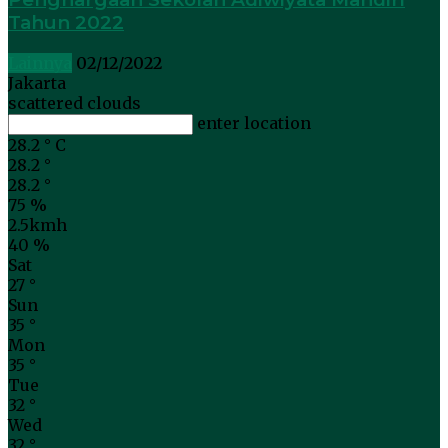
Tahun 2022
Lainnya
02/12/2022
Jakarta
scattered clouds
enter location
28.2
°
C
28.2
°
28.2
°
75 %
2.5kmh
40 %
Sat
27
°
Sun
35
°
Mon
35
°
Tue
32
°
Wed
32
°