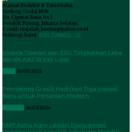
Alamat Redaksi & Tata Usaha:
Gedung Graha BUN
Jln. Ciputat Raya No.7
Pondok Pinang, Jakarta Selatan
E-mail: majalah_hortus@yahoo.co.id
Hubungi kami:
(021) 75916652 - 53
Kinerja Operasi dan ESG Tingkatkan Laba
Bersih ANJ 18 Kali Lipat
Sawit
18/03/2022
Petrokimia Gresik Hadirkan Tiga Inovasi
Baru untuk Pertanian Modern
Ekonomi
26/07/2024
SMP Astra Agro Lestari Dianugerahi
Penghargaan Sekolah Adiwiyata Mandiri