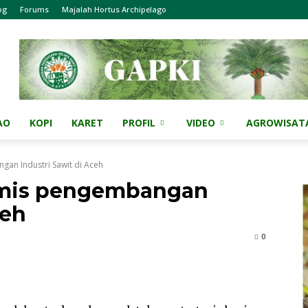
og
Forums
Majalah Hortus Archipelago
AO
KOPI
KARET
PROFIL
VIDEO
AGROWISAT
an Industri Sawit di Aceh
imis pengembangan
ceh
0