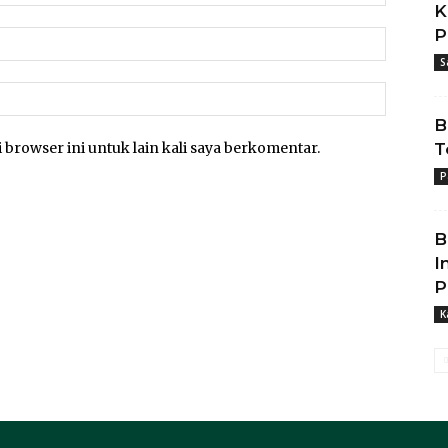
K
P
S
B
 browser ini untuk lain kali saya berkomentar.
T
P
B
I
P
K