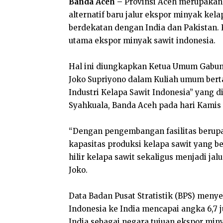
Banda Aceh –
Provinsi Aceh merupakan s
alternatif baru jalur ekspor minyak kela
berdekatan dengan India dan Pakistan.
utama ekspor minyak sawit indonesia.
Hal ini diungkapkan Ketua Umum Gabun
Joko Supriyono dalam Kuliah umum bert
Industri Kelapa Sawit Indonesia” yang d
Syahkuala, Banda Aceh pada hari Kamis (
“Dengan pengembangan fasilitas berupa i
kapasitas produksi kelapa sawit yang b
hilir kelapa sawit sekaligus menjadi jal
Joko.
Data Badan Pusat Stratistik (BPS) meny
Indonesia ke India mencapai angka 6,7 j
India sebagai negara tujuan ekspor min