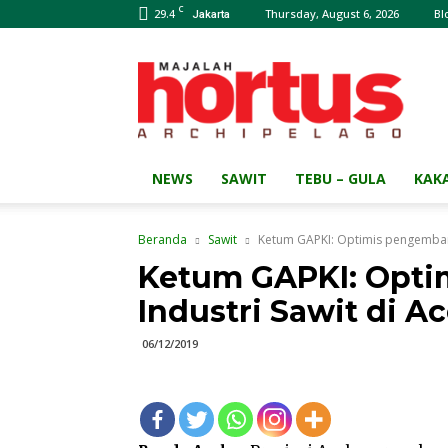
C
29.4
Thursday, August 6, 2026
Bl
Jakarta
Majalah
HORTUS
Archipelago
NEWS
SAWIT
TEBU – GULA
KAK
Beranda
Sawit
Ketum GAPKI: Optimis pengembang
Ketum GAPKI: Opt
Industri Sawit di A
06/12/2019