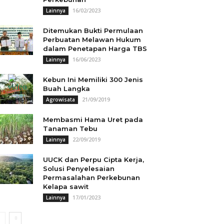
16/02/2023
Lainnya
Ditemukan Bukti Permulaan
Perbuatan Melawan Hukum
dalam Penetapan Harga TBS
16/06/2023
Lainnya
Kebun Ini Memiliki 300 Jenis
Buah Langka
21/09/2019
Agrowisata
Membasmi Hama Uret pada
Tanaman Tebu
22/09/2019
Lainnya
UUCK dan Perpu Cipta Kerja,
Solusi Penyelesaian
Permasalahan Perkebunan
Kelapa sawit
17/01/2023
Lainnya