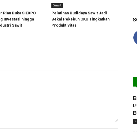
Sawit
ur Riau Buka SIEXPO
Pelatihan Budidaya Sawit Jadi
S
g Investasi hingga
Bekal Pekebun OKU Tingkatkan
ndustri Sawit
Produktivitas
B
P
B
S