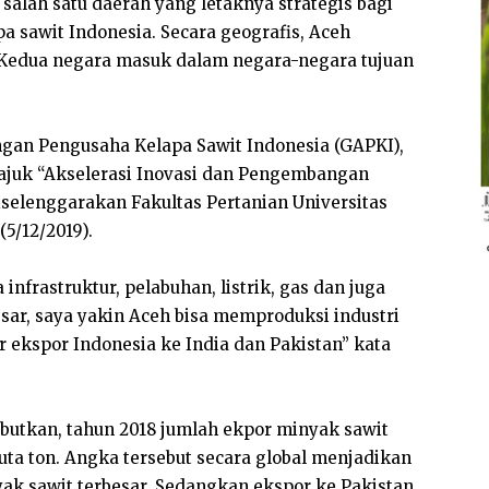
alah satu daerah yang letaknya strategis bagi
pa sawit Indonesia. Secara geografis, Aceh
 Kedua negara masuk dalam negara-negara tujuan
gan Pengusaha Kelapa Sawit Indonesia (GAPKI),
ajuk “Akselerasi Inovasi dan Pengembangan
iselenggarakan Fakultas Pertanian Universitas
5/12/2019).
nfrastruktur, pelabuhan, listrik, gas dan juga
esar, saya yakin Aceh bisa memproduksi industri
ur ekspor Indonesia ke India dan Pakistan” kata
ebutkan, tahun 2018 jumlah ekpor minyak sawit
uta ton. Angka tersebut secara global menjadikan
yak sawit terbesar. Sedangkan ekspor ke Pakistan