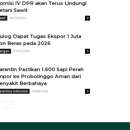
omisi IV DPR akan Terus Lindungi
etani Sawit
09/10/2024
awit
0
ulog Dapat Tugas Ekspor 1 Juta
on Beras pada 2026
07/02/2026
angan
0
arantin Pastikan 1.600 Sapi Perah
mpor ke Probolinggo Aman dari
enyakit Berbahaya
30/06/2025
arantina Indonesia
0