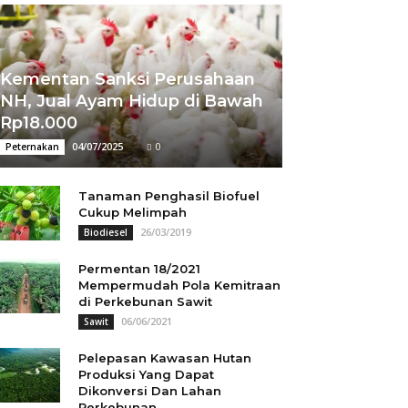
Kementan Sanksi Perusahaan
NH, Jual Ayam Hidup di Bawah
Rp18.000
04/07/2025
0
Peternakan
Tanaman Penghasil Biofuel
Cukup Melimpah
26/03/2019
Biodiesel
Permentan 18/2021
Mempermudah Pola Kemitraan
di Perkebunan Sawit
06/06/2021
Sawit
Pelepasan Kawasan Hutan
Produksi Yang Dapat
Dikonversi Dan Lahan
Perkebunan