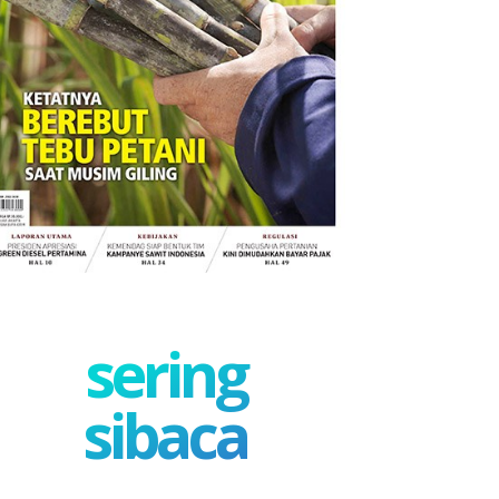
sering
sibaca