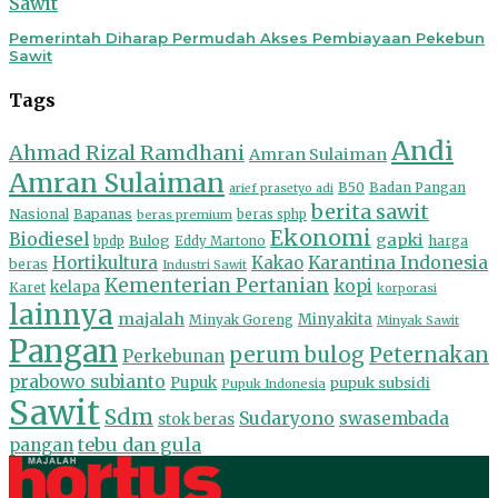
Sawit
Pemerintah Diharap Permudah Akses Pembiayaan Pekebun
Sawit
Tags
Andi
Ahmad Rizal Ramdhani
Amran Sulaiman
Amran Sulaiman
B50
Badan Pangan
arief prasetyo adi
berita sawit
Nasional
Bapanas
beras premium
beras sphp
Ekonomi
Biodiesel
gapki
Bulog
harga
bpdp
Eddy Martono
Hortikultura
Kakao
Karantina Indonesia
beras
Industri Sawit
Kementerian Pertanian
kopi
kelapa
Karet
korporasi
lainnya
majalah
Minyakita
Minyak Goreng
Minyak Sawit
Pangan
perum bulog
Peternakan
Perkebunan
prabowo subianto
Pupuk
pupuk subsidi
Pupuk Indonesia
Sawit
Sdm
Sudaryono
swasembada
stok beras
tebu dan gula
pangan