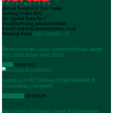
Alamat Redaksi & Tata Usaha:
Gedung Graha BUN
Jln. Ciputat Raya No.7
Pondok Pinang, Jakarta Selatan
E-mail: majalah_hortus@yahoo.co.id
Hubungi kami:
(021) 75916652 - 53
Berkomitmen Akan Keberlanjutan, Asian
Agri Rilis Asian Agri 2030
Sawit
12/04/2022
Satgas Cs-137 Telusuri Jejak Radiasi di
Komoditas Cengkeh
Tembakau
20/10/2025
Astra Agro Perkuat Upaya Pencegahan