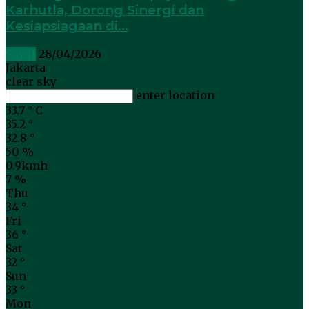
Karhutla, Dorong Sinergi dan
Kesiapsiagaan di...
Sawit
28/04/2026
Jakarta
clear sky
enter location
33.7
°
C
35.2
°
32.8
°
50 %
0.9kmh
7 %
Thu
34
°
Fri
36
°
Sat
32
°
Sun
33
°
Mon