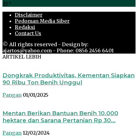
32
°
Disclaimer
Pedoman Media Siber
Redaksi
Contact Us
© All rights reserved - Design by:
ajartos@yahoo.com - Phone: 0856 2456 6401
ARTIKEL LEBIH
Dongkrak Produktivitas, Kementan Siapkan
90 Ribu Ton Benih Unggul
Pangan
01/01/2025
Mentan Berikan Bantuan Benih 10.000
hektare dan Sarana Pertanian Rp 30...
Pangan
12/02/2024