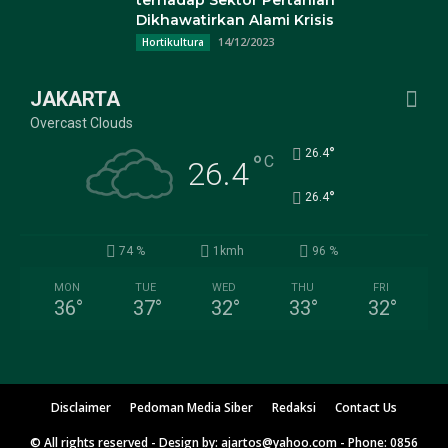
terhadap Sektor Pertanian
Dikhawatirkan Alami Krisis
14/12/2023
Hortikultura
JAKARTA
Overcast Clouds
°
26.4
°
C
26.4
°
26.4
74 %
1kmh
96 %
MON
TUE
WED
THU
FRI
36
°
37
°
32
°
33
°
32
°
Disclaimer
Pedoman Media Siber
Redaksi
Contact Us
© All rights reserved - Design by: ajartos@yahoo.com - Phone: 0856