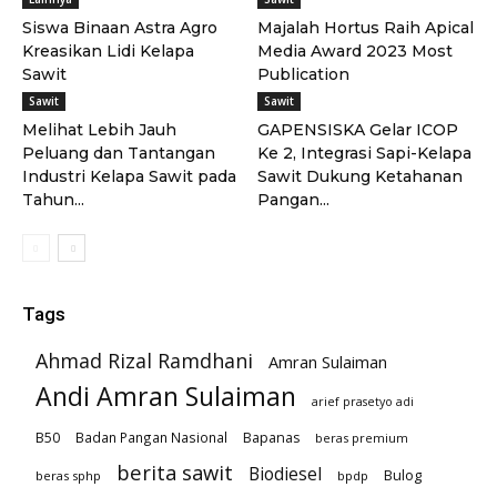
Siswa Binaan Astra Agro
Majalah Hortus Raih Apical
Kreasikan Lidi Kelapa
Media Award 2023 Most
Sawit
Publication
Sawit
Sawit
Melihat Lebih Jauh
GAPENSISKA Gelar ICOP
Peluang dan Tantangan
Ke 2, Integrasi Sapi-Kelapa
Industri Kelapa Sawit pada
Sawit Dukung Ketahanan
Tahun...
Pangan...
Tags
Ahmad Rizal Ramdhani
Amran Sulaiman
Andi Amran Sulaiman
arief prasetyo adi
B50
Badan Pangan Nasional
Bapanas
beras premium
berita sawit
Biodiesel
Bulog
beras sphp
bpdp