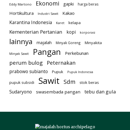
Ekonomi
gapki
harga beras
Eddy Martono
Hortikultura
Kakao
Industri Sawit
Karantina Indonesia
kelapa
Karet
Kementerian Pertanian
kopi
korporasi
lainnya
majalah
Minyakita
Minyak Goreng
Pangan
Perkebunan
Minyak Sawit
perum bulog
Peternakan
prabowo subianto
Pupuk
Pupuk Indonesia
Sawit
Sdm
pupuk subsidi
stok beras
tebu dan gula
Sudaryono
swasembada pangan