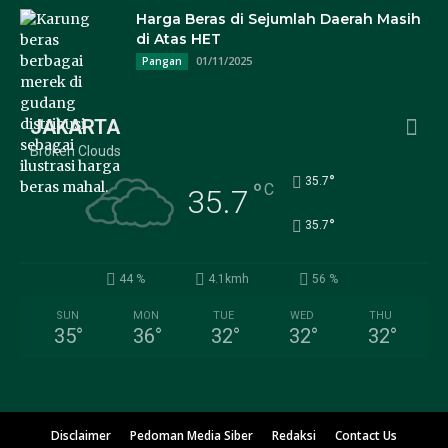
Harga Beras di Sejumlah Daerah Masih
di Atas HET
01/11/2025
Pangan
JAKARTA
Broken Clouds
°
35.7
°
C
35.7
°
35.7
44 %
4.1kmh
56 %
SUN
MON
TUE
WED
THU
35
°
36
°
32
°
32
°
32
°
Disclaimer
Pedoman Media Siber
Redaksi
Contact Us