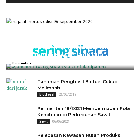
sering sibaca
Kementan Sanksi Perusahaan NH, Jual
Ayam Hidup di Bawah Rp18.000
04/07/2025
0
Peternakan
Tanaman Penghasil Biofuel Cukup
Melimpah
26/03/2019
Biodiesel
Permentan 18/2021 Mempermudah Pola
Kemitraan di Perkebunan Sawit
06/06/2021
Sawit
Pelepasan Kawasan Hutan Produksi