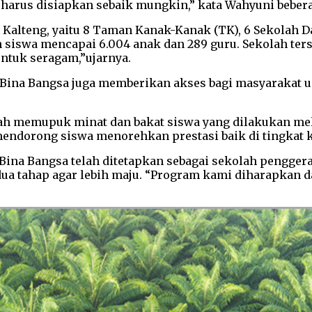
harus disiapkan sebaik mungkin,” kata Wahyuni bebera
i Kalteng, yaitu 8 Taman Kanak-Kanak (TK), 6 Sekolah D
siswa mencapai 6.004 anak dan 289 guru. Sekolah terse
ntuk seragam,”ujarnya.
ina Bangsa juga memberikan akses bagi masyarakat unt
ah memupuk minat dan bakat siswa yang dilakukan melal
mendorong siswa menorehkan prestasi baik di tingkat k
Bina Bangsa telah ditetapkan sebagai sekolah pengge
dua tahap agar lebih maju. “Program kami diharapkan